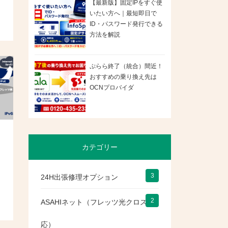
【最新版】固定IPをすぐ使
いたい方へ｜最短即日で
ID・パスワード発行できる
方法を解説
ぷらら終了（統合）間近！
おすすめの乗り換え先は
OCNプロバイダ
は
カテゴリー
3
24H出張修理オプション
2
ASAHIネット（フレッツ光クロス対
応）