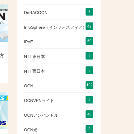
8
DoRACOON
42
InfoSphere（インフォスフィア）
60
IPoE
方
6
NTT東日本
6
NTT西日本
192
OCN
2
OCNVPNライト
40
OCNアンバンドル
8
OCN光