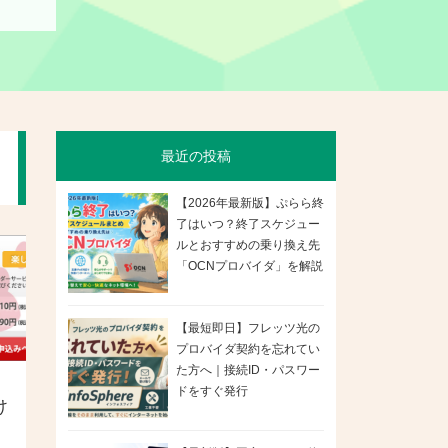
最近の投稿
【2026年最新版】ぷらら終
了はいつ？終了スケジュー
ルとおすすめの乗り換え先
「OCNプロバイダ」を解説
【最短即日】フレッツ光の
プロバイダ契約を忘れてい
た方へ｜接続ID・パスワー
ドをすぐ発行
け