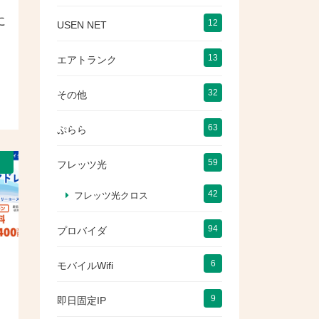
に
12
USEN NET
13
エアトランク
32
その他
63
ぷらら
）
59
フレッツ光
42
フレッツ光クロス
94
プロバイダ
6
モバイルWifi
9
即日固定IP