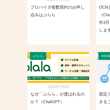
プロバイダ複数契約のお申し
OC
込みはぷらら
（Ch
年3
しま
ぷらら
Inf
2023年7月3日
なぜ「ぷらら」が選ばれるの
固定
か？（ChatGPT）
きるこ