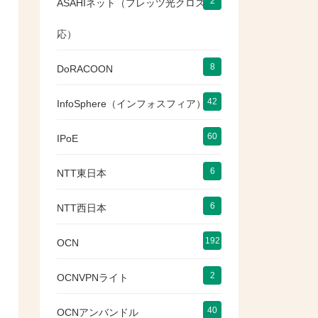
2
ASAHIネット（フレッツ光クロス対
応）
8
DoRACOON
42
InfoSphere（インフォスフィア）
60
IPoE
6
NTT東日本
6
NTT西日本
192
OCN
2
OCNVPNライト
40
OCNアンバンドル