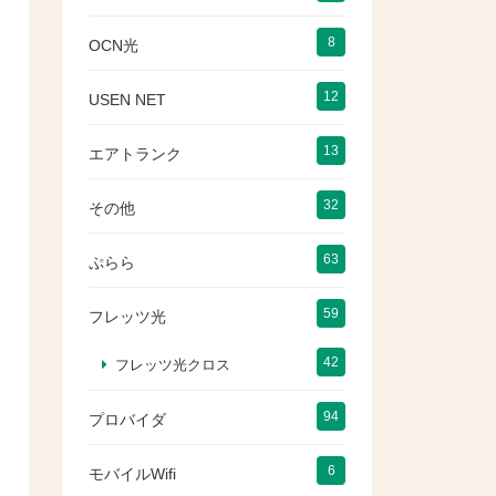
8
OCN光
12
USEN NET
13
エアトランク
32
その他
63
ぷらら
59
フレッツ光
42
フレッツ光クロス
94
プロバイダ
6
モバイルWifi