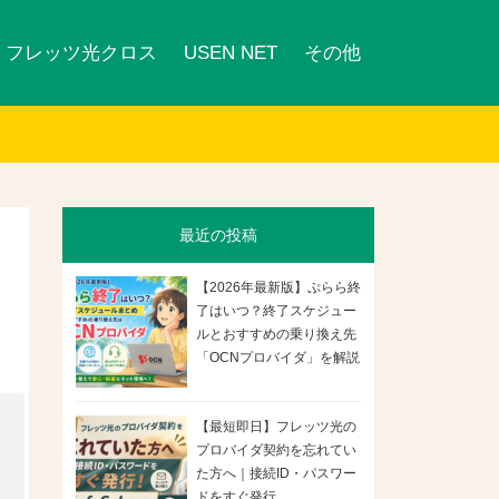
フレッツ光クロス
USEN NET
その他
最近の投稿
【2026年最新版】ぷらら終
了はいつ？終了スケジュー
ルとおすすめの乗り換え先
「OCNプロバイダ」を解説
【最短即日】フレッツ光の
プロバイダ契約を忘れてい
た方へ｜接続ID・パスワー
ドをすぐ発行