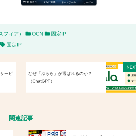
フォスフィア）
OCN
固定IP
固定IP
NEX
Pサービ
なぜ「ぷらら」が選ばれるのか？
（ChatGPT）
関連記事