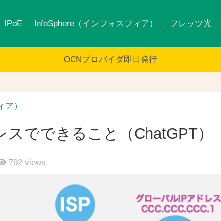
IPoE
InfoSphere（インフォスフィア）
フレッツ光
OCNプロバイダ即日発行
フィア）
スでできること（ChatGPT）
792
views