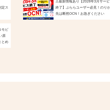
⚠️最新情報あり【2028年3月サー
判定ス
終了】ぷららユーザー必見！のり
先は断然OCN！お急ぎください
コモビ
い原
まとめ