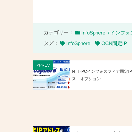
カテゴリー：
InfoSphere（イン
タグ：
InfoSphere
OCN固定IP
<PREV
NTT-PCインフォスフィア固定I
ス オプション