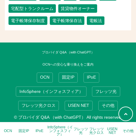
宅配型トランクルーム
賃貸物件オーナー
電子帳簿保存制度
電子帳簿保存法
電帳法
プロバイダ Q&A （with ChatGPT）
OCNへの安心な乗り換えをご案内
OCN
固定IP
IPoE
InfoSphere（インフォスフィア）
フレッツ光
フレッツ光クロス
USEN NET
その他
© プロバイダ Q&A （with ChatGPT） All rights reserved.
InfoSphere（イ
フレッツ
フレッツ
USEN
OCN
固定IP
IPoE
ンフォスフィ
その他
光
光クロス
NET
ア）