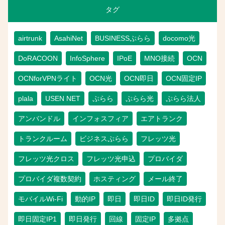
タグ
airtrunk
AsahiNet
BUSINESSぷらら
docomo光
DoRACOON
InfoSphere
IPoE
MNO接続
OCN
OCNforVPNライト
OCN光
OCN即日
OCN固定IP
plala
USEN NET
ぷらら
ぷらら光
ぷらら法人
アンバンドル
インフォスフィア
エアトランク
トランクルーム
ビジネスぷらら
フレッツ光
フレッツ光クロス
フレッツ光申込
プロバイダ
プロバイダ複数契約
ホスティング
メール終了
モバイルWi-Fi
動的IP
即日
即日ID
即日ID発行
即日固定IP1
即日発行
回線
固定IP
多拠点