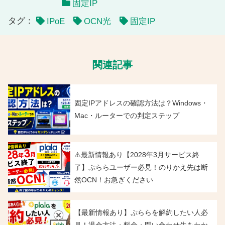
固定IP
タグ：
IPoE
OCN光
固定IP
関連記事
固定IPアドレスの確認方法は？Windows・
Mac・ルーターでの判定ステップ
⚠️最新情報あり【2028年3月サービス終
了】ぷららユーザー必見！のりかえ先は断
然OCN！お急ぎください
【最新情報あり】ぷららを解約したい人必
見！退会方法・料金・問い合わせ先をわか