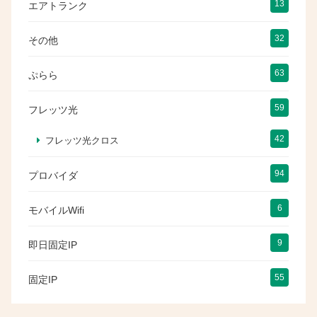
13
エアトランク
32
その他
63
ぷらら
59
フレッツ光
42
フレッツ光クロス
94
プロバイダ
6
モバイルWifi
9
即日固定IP
55
固定IP