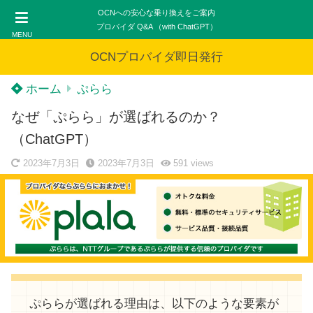
OCNへの安心な乗り換えをご案内
プロバイダ Q&A （with ChatGPT）
MENU
OCNプロバイダ即日発行
ホーム
ぷらら
なぜ「ぷらら」が選ばれるのか？
（ChatGPT）
2023年7月3日
2023年7月3日
591
views
ぷららが選ばれる理由は、以下のような要素が