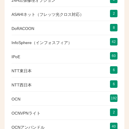
24H出張修理オプション
2
ASAHIネット（フレッツ光クロス対応）
8
DoRACOON
42
InfoSphere（インフォスフィア）
60
IPoE
6
NTT東日本
6
NTT西日本
192
OCN
2
OCNVPNライト
40
OCNアンバンドル