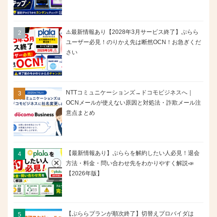
⚠️最新情報あり【2028年3月サービス終了】ぷらら
ユーザー必見！のりかえ先は断然OCN！お急ぎくだ
さい
NTTコミュニケーションズ→ドコモビジネスへ｜
OCNメールが使えない原因と対処法・詐欺メール注
意点まとめ
【最新情報あり】ぷららを解約したい人必見！退会
方法・料金・問い合わせ先をわかりやすく解説📣
【2026年版】
【ぷららプランが順次終了】切替えプロバイダは