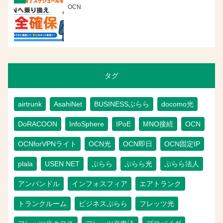
OCN
タグ
airtrunk
AsahiNet
BUSINESSぷらら
docomo光
DoRACOON
InfoSphere
IPoE
MNO接続
OCN
OCNforVPNライト
OCN光
OCN即日
OCN固定IP
plala
USEN NET
ぷらら
ぷらら光
ぷらら法人
アンバンドル
インフォスフィア
エアトランク
トランクルーム
ビジネスぷらら
フレッツ光