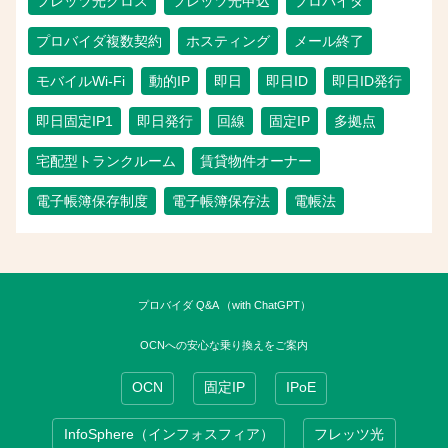
フレッツ光クロス
フレッツ光申込
プロバイダ
プロバイダ複数契約
ホスティング
メール終了
モバイルWi-Fi
動的IP
即日
即日ID
即日ID発行
即日固定IP1
即日発行
回線
固定IP
多拠点
宅配型トランクルーム
賃貸物件オーナー
電子帳簿保存制度
電子帳簿保存法
電帳法
プロバイダ Q&A （with ChatGPT）
OCNへの安心な乗り換えをご案内
OCN
固定IP
IPoE
InfoSphere（インフォスフィア）
フレッツ光