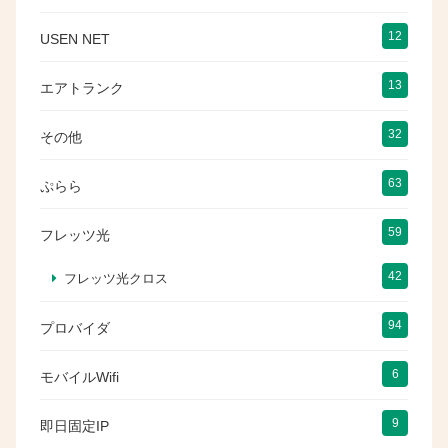
12
USEN NET
13
エアトランク
32
その他
63
ぷらら
59
フレッツ光
42
フレッツ光クロス
94
プロバイダ
6
モバイルWifi
9
即日固定IP