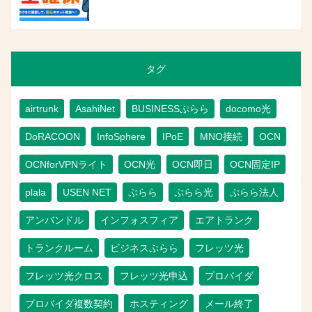
タグ
airtrunk
AsahiNet
BUSINESSぷらら
docomo光
DoRACOON
InfoSphere
IPoE
MNO接続
OCN
OCNforVPNライト
OCN光
OCN即日
OCN固定IP
plala
USEN NET
ぷらら
ぷらら光
ぷらら法人
アンバンドル
インフォスフィア
エアトランク
トランクルーム
ビジネスぷらら
フレッツ光
フレッツ光クロス
フレッツ光申込
プロバイダ
プロバイダ複数契約
ホスティング
メール終了