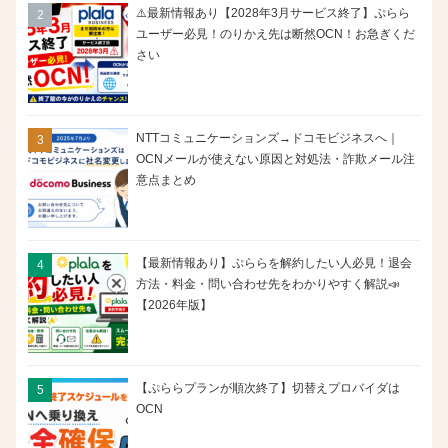
⚠️最新情報あり【2028年3月サービス終了】ぷらら
ユーザー必見！のりかえ先は断然OCN！お急ぎくだ
さい
NTTコミュニケーションズ→ドコモビジネスへ｜
OCNメールが使えない原因と対処法・詐欺メール注
意点まとめ
【最新情報あり】ぷららを解約したい人必見！退会
方法・料金・問い合わせ先をわかりやすく解説📣
【2026年版】
【ぷららプランが順次終了】切替えプロバイダは
OCN