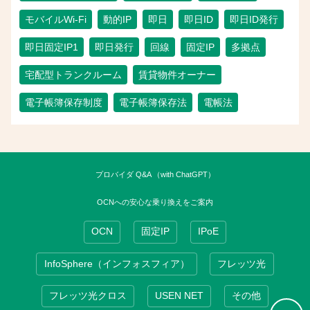
モバイルWi-Fi
動的IP
即日
即日ID
即日ID発行
即日固定IP1
即日発行
回線
固定IP
多拠点
宅配型トランクルーム
賃貸物件オーナー
電子帳簿保存制度
電子帳簿保存法
電帳法
プロバイダ Q&A （with ChatGPT）
OCNへの安心な乗り換えをご案内
OCN
固定IP
IPoE
InfoSphere（インフォスフィア）
フレッツ光
フレッツ光クロス
USEN NET
その他