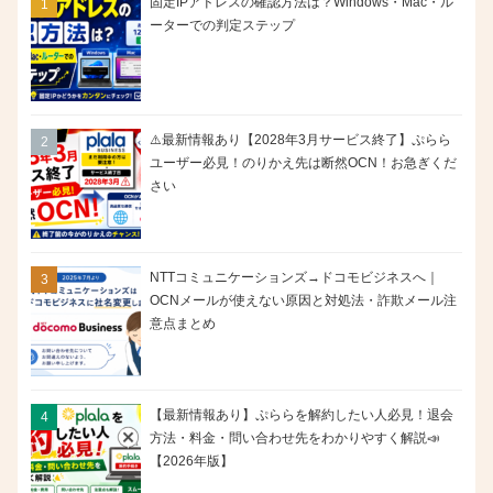
固定IPアドレスの確認方法は？Windows・Mac・ル
ーターでの判定ステップ
⚠️最新情報あり【2028年3月サービス終了】ぷらら
ユーザー必見！のりかえ先は断然OCN！お急ぎくだ
さい
NTTコミュニケーションズ→ドコモビジネスへ｜
OCNメールが使えない原因と対処法・詐欺メール注
意点まとめ
【最新情報あり】ぷららを解約したい人必見！退会
方法・料金・問い合わせ先をわかりやすく解説📣
【2026年版】