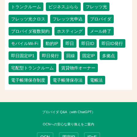
トランクルーム
ビジネスぷらら
フレッツ光
フレッツ光クロス
フレッツ光申込
プロバイダ
プロバイダ複数契約
ホスティング
メール終了
モバイルWi-Fi
動的IP
即日
即日ID
即日ID発行
即日固定IP1
即日発行
回線
固定IP
多拠点
宅配型トランクルーム
賃貸物件オーナー
電子帳簿保存制度
電子帳簿保存法
電帳法
プロバイダ Q&A （with ChatGPT）
OCNへの安心な乗り換えをご案内