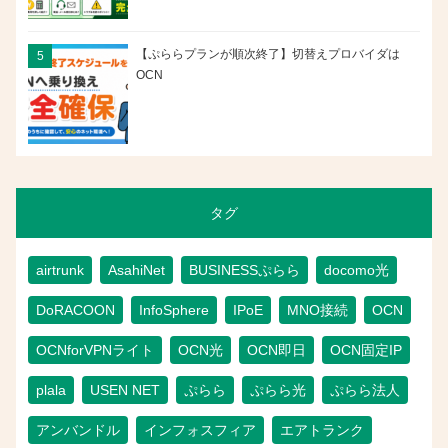
【ぷららプランが順次終了】切替えプロバイダは
OCN
タグ
airtrunk
AsahiNet
BUSINESSぷらら
docomo光
DoRACOON
InfoSphere
IPoE
MNO接続
OCN
OCNforVPNライト
OCN光
OCN即日
OCN固定IP
plala
USEN NET
ぷらら
ぷらら光
ぷらら法人
アンバンドル
インフォスフィア
エアトランク