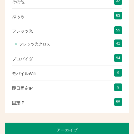
32
その他
63
ぷらら
59
フレッツ光
42
フレッツ光クロス
94
プロバイダ
6
モバイルWifi
9
即日固定IP
55
固定IP
アーカイブ