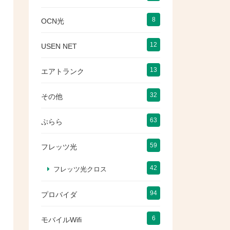
8
OCN光
12
USEN NET
13
エアトランク
32
その他
63
ぷらら
59
フレッツ光
42
フレッツ光クロス
94
プロバイダ
6
モバイルWifi