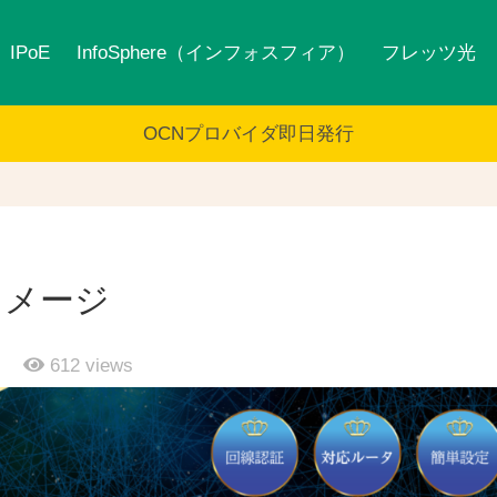
IPoE
InfoSphere（インフォスフィア）
フレッツ光
OCNプロバイダ即日発行
イメージ
日
612
views