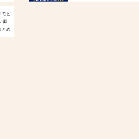
コモビ
い原
まとめ