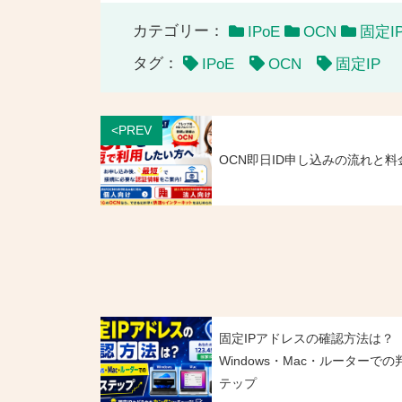
カテゴリー：
IPoE
OCN
固定I
タグ：
IPoE
OCN
固定IP
<PREV
OCN即日ID申し込みの流れと料
固定IPアドレスの確認方法は？
Windows・Mac・ルーターでの
テップ