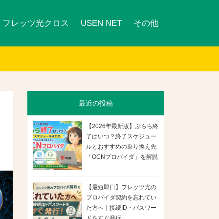
フレッツ光クロス
USEN NET
その他
最近の投稿
【2026年最新版】ぷらら終
了はいつ？終了スケジュー
ルとおすすめの乗り換え先
「OCNプロバイダ」を解説
【最短即日】フレッツ光の
プロバイダ契約を忘れてい
た方へ｜接続ID・パスワー
ドをすぐ発行