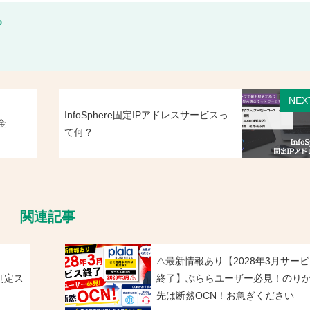
P
NEX
InfoSphere固定IPアドレスサービスっ
金
て何？
関連記事
⚠️最新情報あり【2028年3月サー
判定ス
終了】ぷららユーザー必見！のり
先は断然OCN！お急ぎください