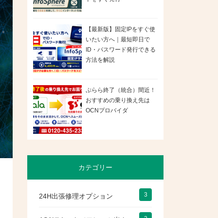
【最新版】固定IPをすぐ使
いたい方へ｜最短即日で
ID・パスワード発行できる
方法を解説
ぷらら終了（統合）間近！
おすすめの乗り換え先は
OCNプロバイダ
カテゴリー
3
24H出張修理オプション