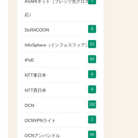
2
ASAHIネット（フレッツ光クロス対
応）
8
DoRACOON
42
InfoSphere（インフォスフィア）
60
IPoE
6
NTT東日本
6
NTT西日本
192
OCN
2
OCNVPNライト
40
OCNアンバンドル