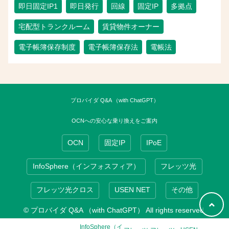
即日固定IP1
即日発行
回線
固定IP
多拠点
宅配型トランクルーム
賃貸物件オーナー
電子帳簿保存制度
電子帳簿保存法
電帳法
プロバイダ Q&A （with ChatGPT）
OCNへの安心な乗り換えをご案内
OCN
固定IP
IPoE
InfoSphere（インフォスフィア）
フレッツ光
フレッツ光クロス
USEN NET
その他
© プロバイダ Q&A （with ChatGPT） All rights reserved.
InfoSphere（イ