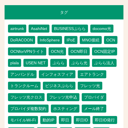
タグ
airtrunk
AsahiNet
BUSINESSぷらら
docomo光
DoRACOON
InfoSphere
IPoE
MNO接続
OCN
OCNforVPNライト
OCN光
OCN即日
OCN固定IP
plala
USEN NET
ぷらら
ぷらら光
ぷらら法人
アンバンドル
インフォスフィア
エアトランク
トランクルーム
ビジネスぷらら
フレッツ光
フレッツ光クロス
フレッツ光申込
プロバイダ
プロバイダ複数契約
ホスティング
メール終了
モバイルWi-Fi
動的IP
即日
即日ID
即日ID発行