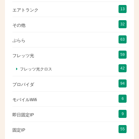
13
エアトランク
32
その他
63
ぷらら
59
フレッツ光
42
フレッツ光クロス
94
プロバイダ
6
モバイルWifi
9
即日固定IP
55
固定IP