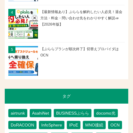
【最新情報あり】ぷららを解約したい人必見！退会
方法・料金・問い合わせ先をわかりやすく解説📣
【2026年版】
【ぷららプランが順次終了】切替えプロバイダは
OCN
タグ
airtrunk
AsahiNet
BUSINESSぷらら
docomo光
DoRACOON
InfoSphere
IPoE
MNO接続
OCN