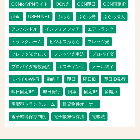
OCNforVPNライト
OCN光
OCN即日
OCN固定IP
plala
USEN NET
ぷらら
ぷらら光
ぷらら法人
アンバンドル
インフォスフィア
エアトランク
トランクルーム
ビジネスぷらら
フレッツ光
フレッツ光クロス
フレッツ光申込
プロバイダ
プロバイダ複数契約
ホスティング
メール終了
モバイルWi-Fi
動的IP
即日
即日ID
即日ID発行
即日固定IP1
即日発行
回線
固定IP
多拠点
宅配型トランクルーム
賃貸物件オーナー
電子帳簿保存制度
電子帳簿保存法
電帳法