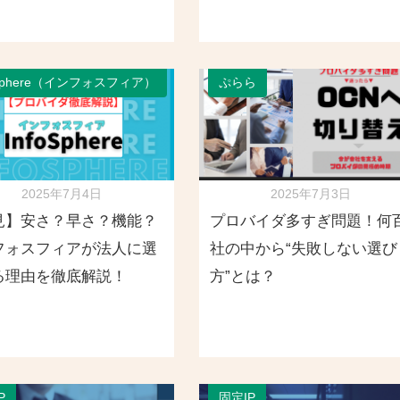
oSphere（インフォスフィア）
ぷらら
2025年7月4日
2025年7月3日
見】安さ？早さ？機能？
プロバイダ多すぎ問題！何
フォスフィアが法人に選
社の中から“失敗しない選び
る理由を徹底解説！
方”とは？
P
固定IP