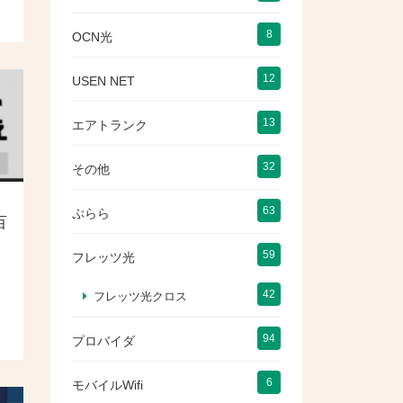
8
OCN光
12
USEN NET
13
エアトランク
32
その他
63
ぷらら
百
59
フレッツ光
42
フレッツ光クロス
94
プロバイダ
6
モバイルWifi