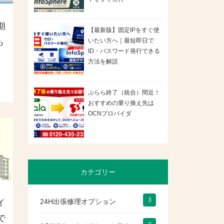
期
【最新版】固定IPをすぐ使
も
いたい方へ｜最短即日で
ID・パスワード発行できる
方法を解説
ぷらら終了（統合）間近！
おすすめの乗り換え先は
OCNプロバイダ
カテゴリー
3
24H出張修理オプション
イ
で