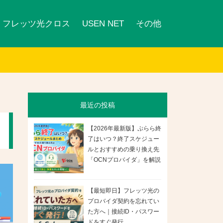
フレッツ光クロス
USEN NET
その他
最近の投稿
【2026年最新版】ぷらら終
了はいつ？終了スケジュー
ルとおすすめの乗り換え先
「OCNプロバイダ」を解説
【最短即日】フレッツ光の
プロバイダ契約を忘れてい
た方へ｜接続ID・パスワー
ドをすぐ発行