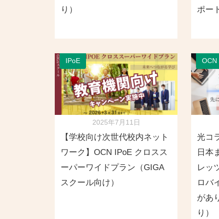
り）
ポー
IPoE
OCN
2025年7月11日
【学校向け次世代校内ネット
光コ
ワーク】OCN IPoE クロスス
日本
ーパーワイドプラン（GIGA
レッ
スクール向け）
ロバ
があり
り）