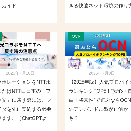
トガイド
きる快適ネット環境の作り
OCN
2025年7月10日
2025年7月9日
ラボレーションをNTT東
【2025年版】人気プロバイ
またはNTT西日本の「フ
ランキングTOP5！“安心・
ツ光」に戻す際には、プ
由・将来性”で選ぶならOCN
イダを先に契約する必要
のアンバンドル型が正解か
ます。（ChatGPTよ
も？