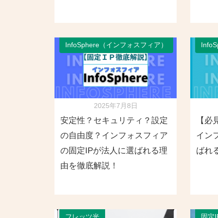
InfoSphere（インフォスフィア）
Inf
2025年7月8日
安定性？セキュリティ？設定
【必
の自由度？インフォスフィア
イン
の固定IPが法人に選ばれる理
ばれ
由を徹底解説！
フレッツ光
固定I