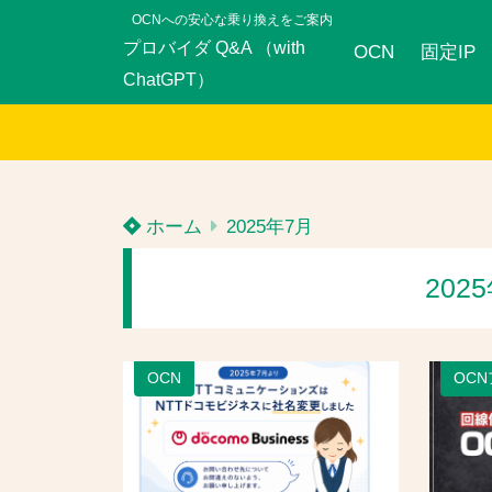
OCNへの安心な乗り換えをご案内
プロバイダ Q&A （with
OCN
固定IP
ChatGPT）
ホーム
2025年7月
202
OCN
OC