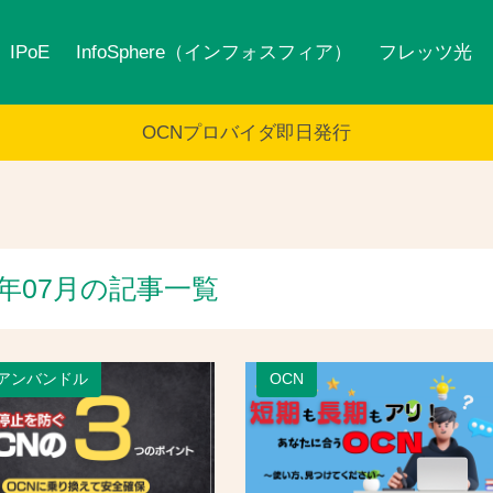
IPoE
InfoSphere（インフォスフィア）
フレッツ光
OCNプロバイダ即日発行
5年07月の記事一覧
Nアンバンドル
OCN