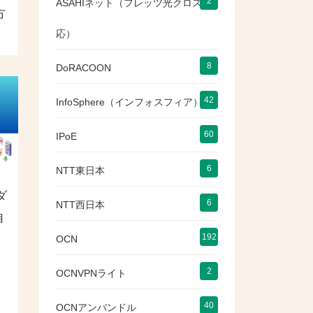
2
ASAHIネット（フレッツ光クロス対
方
応）
8
DoRACOON
42
InfoSphere（インフォスフィア）
60
IPoE
6
NTT東日本
ダ
6
NTT西日本
自
192
OCN
2
OCNVPNライト
40
OCNアンバンドル