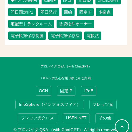
モバイルWi-Fi
動的IP
即日
即日ID
即日ID発行
即日固定IP1
即日発行
回線
固定IP
多拠点
宅配型トランクルーム
賃貸物件オーナー
電子帳簿保存制度
電子帳簿保存法
電帳法
プロバイダ Q&A （with ChatGPT）
OCNへの安心な乗り換えをご案内
OCN
固定IP
IPoE
InfoSphere（インフォスフィア）
フレッツ光
フレッツ光クロス
USEN NET
その他
© プロバイダ Q&A （with ChatGPT） All rights reserved.