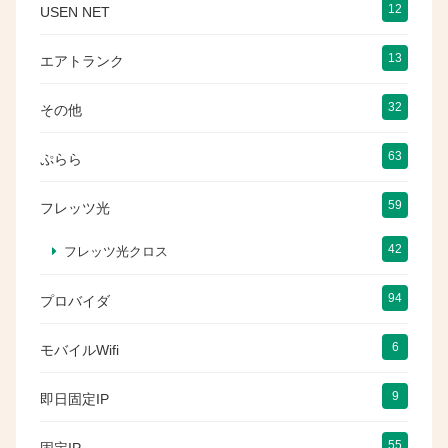
12
USEN NET
13
エアトランク
32
その他
63
ぷらら
59
フレッツ光
42
フレッツ光クロス
94
プロバイダ
6
モバイルWifi
9
即日固定IP
55