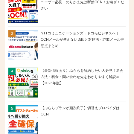
ユーザー必見！のりかえ先は断然OCN！お急ぎくだ
さい
NTTコミュニケーションズ→ドコモビジネスへ｜
OCNメールが使えない原因と対処法・詐欺メール注
意点まとめ
【最新情報あり】ぷららを解約したい人必見！退会
方法・料金・問い合わせ先をわかりやすく解説📣
【2026年版】
【ぷららプランが順次終了】切替えプロバイダは
OCN