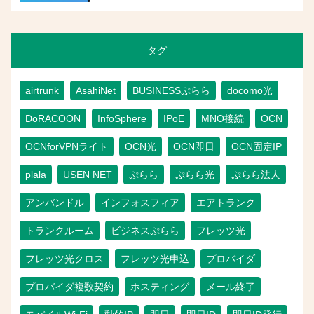
タグ
airtrunk
AsahiNet
BUSINESSぷらら
docomo光
DoRACOON
InfoSphere
IPoE
MNO接続
OCN
OCNforVPNライト
OCN光
OCN即日
OCN固定IP
plala
USEN NET
ぷらら
ぷらら光
ぷらら法人
アンバンドル
インフォスフィア
エアトランク
トランクルーム
ビジネスぷらら
フレッツ光
フレッツ光クロス
フレッツ光申込
プロバイダ
プロバイダ複数契約
ホスティング
メール終了