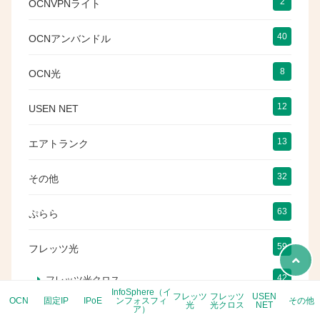
2
OCNVPNライト
40
OCNアンバンドル
8
OCN光
12
USEN NET
13
エアトランク
32
その他
63
ぷらら
59
フレッツ光
42
フレッツ光クロス
InfoSphere（イ
フレッツ
フレッツ
USEN
OCN
固定IP
IPoE
ンフォスフィ
その他
光
光クロス
NET
ア）
94
プロバイダ