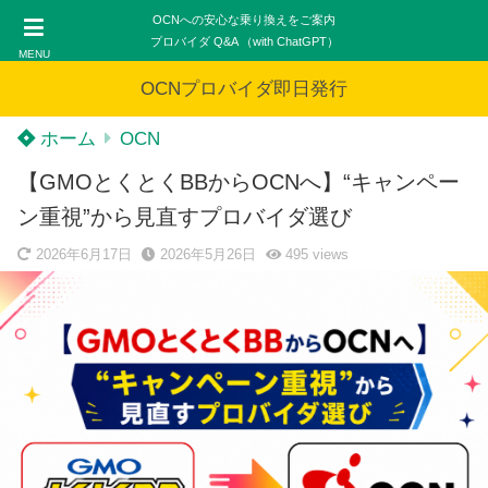
OCNへの安心な乗り換えをご案内
プロバイダ Q&A （with ChatGPT）
MENU
OCNプロバイダ即日発行
ホーム
OCN
【GMOとくとくBBからOCNへ】“キャンペー
ン重視”から見直すプロバイダ選び
2026年6月17日
2026年5月26日
495
views