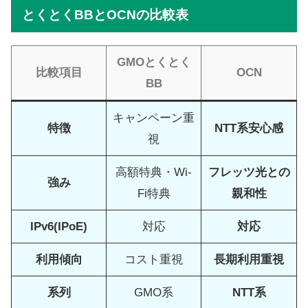
とくとくBB
と
OCN
の比較表
GMOとくとく
比較項目
OCN
BB
キャンペーン重
特徴
NTT系安心感
視
高額特典・Wi-
フレッツ光との
強み
Fi特典
親和性
IPv6(IPoE)
対応
対応
利用傾向
コスト重視
長期利用重視
系列
GMO系
NTT系