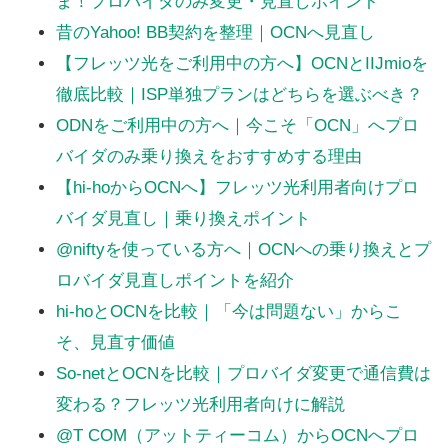
ま！プロバイダのみ変更・見直しポイント
昔のYahoo! BB契約を整理｜OCNへ見直し
【フレッツ光をご利用中の方へ】OCNとIIJmioを
徹底比較｜ISP単独プランはどちらを選ぶべき？
ODNをご利用中の方へ｜今こそ「OCN」へプロ
バイダのみ乗り換えをおすすめする理由
【hi-hoからOCNへ】フレッツ光利用者向けプロ
バイダ見直し｜乗り換えポイント
@niftyを使っている方へ｜OCNへの乗り換えとプ
ロバイダ見直しポイントを紹介
hi-hoとOCNを比較｜「今は問題ない」からこ
そ、見直す価値
So-netとOCNを比較｜プロバイダ変更で通信費は
変わる？フレッツ光利用者向けに解説
@T COM（アットティーコム）からOCNへプロ