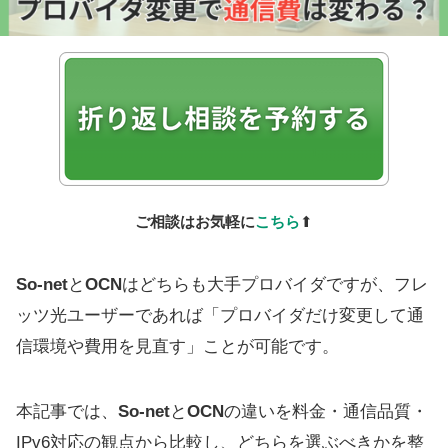
ご相談はお気軽に
こちら
⬆
So-net
と
OCN
はどちらも大手プロバイダですが、フレ
ッツ光ユーザーであれば「プロバイダだけ変更して通
信環境や費用を見直す」ことが可能です。
本記事では、
So-net
と
OCN
の違いを料金・通信品質・
IPv6対応の観点から比較し、どちらを選ぶべきかを整