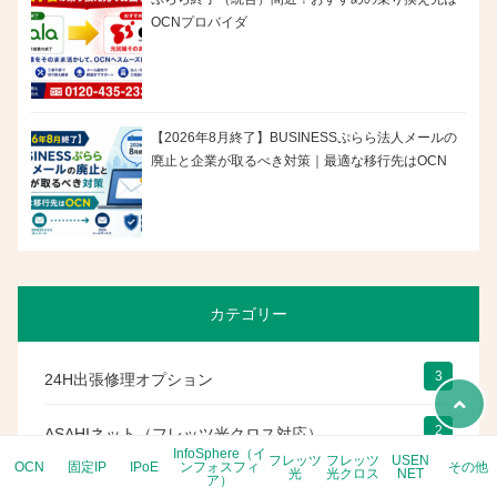
OCNプロバイダ
【2026年8月終了】BUSINESSぷらら法人メールの
廃止と企業が取るべき対策｜最適な移行先はOCN
カテゴリー
3
24H出張修理オプション
2
ASAHIネット（フレッツ光クロス対応）
InfoSphere（イ
フレッツ
フレッツ
USEN
OCN
固定IP
IPoE
ンフォスフィ
その他
光
光クロス
NET
ア）
8
DoRACOON