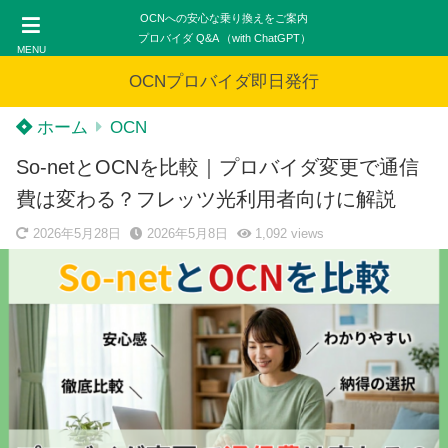
OCNへの安心な乗り換えをご案内
プロバイダ Q&A （with ChatGPT）
MENU
OCNプロバイダ即日発行
ホーム
OCN
So-netとOCNを比較｜プロバイダ変更で通信
費は変わる？フレッツ光利用者向けに解説
2026年5月28日
2026年5月8日
1,092
views