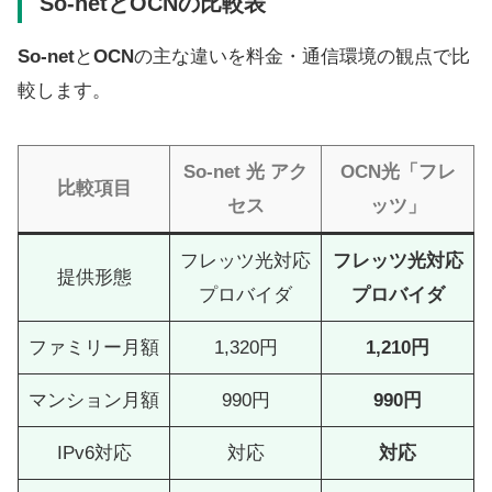
So-netとOCNの比較表
So-net
と
OCN
の主な違いを料金・通信環境の観点で比
較します。
So-net 光 アク
OCN光「フレ
比較項目
セス
ッツ」
フレッツ光対応
フレッツ光対応
提供形態
プロバイダ
プロバイダ
ファミリー月額
1,320円
1,210円
マンション月額
990円
990円
IPv6対応
対応
対応