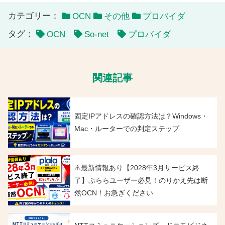
カテゴリー：
OCN
その他
プロバイダ
タグ：
OCN
So-net
プロバイダ
関連記事
固定IPアドレスの確認方法は？Windows・
Mac・ルーターでの判定ステップ
⚠️最新情報あり【2028年3月サービス終
了】ぷららユーザー必見！のりかえ先は断
然OCN！お急ぎください