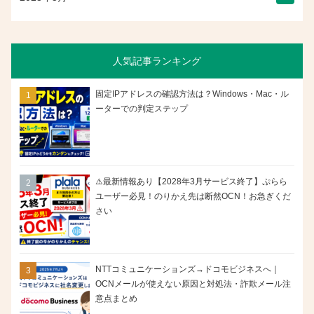
人気記事ランキング
固定IPアドレスの確認方法は？Windows・Mac・ル
ーターでの判定ステップ
⚠️最新情報あり【2028年3月サービス終了】ぷらら
ユーザー必見！のりかえ先は断然OCN！お急ぎくだ
さい
NTTコミュニケーションズ→ドコモビジネスへ｜
OCNメールが使えない原因と対処法・詐欺メール注
意点まとめ