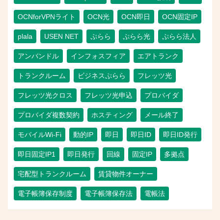
OCNforVPNライト
OCN光
OCN即日
OCN固定IP
plala
USEN NET
ぷらら
ぷらら光
ぷらら法人
アンバンドル
インフォスフィア
エアトランク
トランクルーム
ビジネスぷらら
フレッツ光
フレッツ光クロス
フレッツ光申込
プロバイダ
プロバイダ複数契約
ホスティング
メール終了
モバイルWi-Fi
動的IP
即日
即日ID
即日ID発行
即日固定IP1
即日発行
回線
固定IP
多拠点
宅配型トランクルーム
賃貸物件オーナー
電子帳簿保存制度
電子帳簿保存法
電帳法