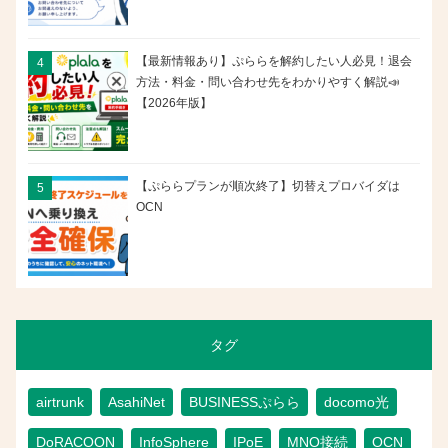
【最新情報あり】ぷららを解約したい人必見！退会
方法・料金・問い合わせ先をわかりやすく解説📣
【2026年版】
【ぷららプランが順次終了】切替えプロバイダは
OCN
タグ
airtrunk
AsahiNet
BUSINESSぷらら
docomo光
DoRACOON
InfoSphere
IPoE
MNO接続
OCN