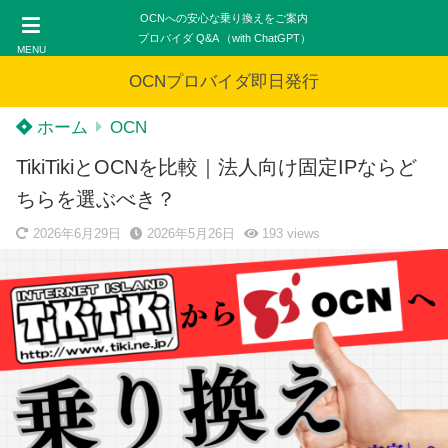
OCNへの安心な乗り換えをご案内
プロバイダ Q&A （with ChatGPT）
MENU
OCNプロバイダ即日発行
ホーム
OCN
TikiTikiとOCNを比較｜法人向け固定IPならど
ちらを選ぶべき？
2026年6月29日
2026年5月26日
193
views