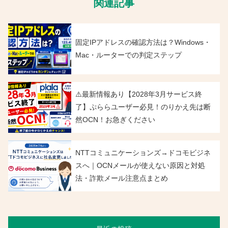
関連記事
固定IPアドレスの確認方法は？Windows・
Mac・ルーターでの判定ステップ
⚠️最新情報あり【2028年3月サービス終
了】ぷららユーザー必見！のりかえ先は断
然OCN！お急ぎください
NTTコミュニケーションズ→ドコモビジネ
スへ｜OCNメールが使えない原因と対処
法・詐欺メール注意点まとめ