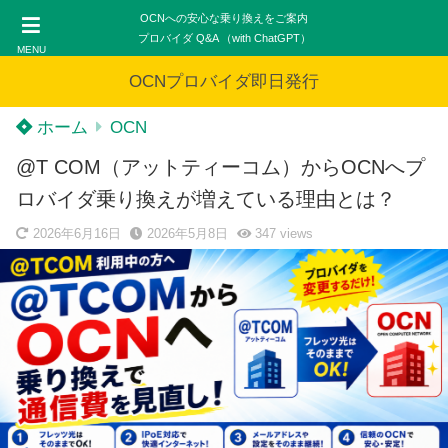
OCNへの安心な乗り換えをご案内
プロバイダ Q&A （with ChatGPT）
MENU
OCNプロバイダ即日発行
ホーム
OCN
@T COM（アットティーコム）からOCNへプ
ロバイダ乗り換えが増えている理由とは？
2026年6月16日
2026年5月8日
347
views