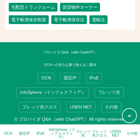
宅配型トランクルーム
賃貸物件オーナー
電子帳簿保存制度
電子帳簿保存法
電帳法
プロバイダ Q&A （with ChatGPT）
OCNへの安心な乗り換えをご案内
OCN
固定IP
IPoE
InfoSphere（インフォスフィア）
フレッツ光
フレッツ光クロス
USEN NET
その他
© プロバイダ Q&A （with ChatGPT） All rights reserved.
InfoSphere（イ
フレッツ
フレッツ
USEN
OCN
固定IP
IPoE
ンフォスフィ
その他
光
光クロス
NET
ア）