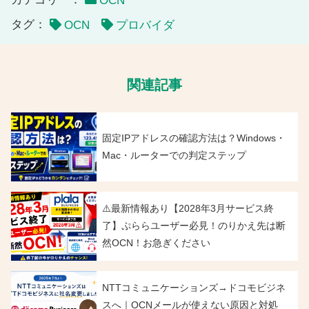
OCN
タグ：
OCN
プロバイダ
関連記事
固定IPアドレスの確認方法は？Windows・
Mac・ルーターでの判定ステップ
⚠️最新情報あり【2028年3月サービス終
了】ぷららユーザー必見！のりかえ先は断
然OCN！お急ぎください
NTTコミュニケーションズ→ドコモビジネ
スへ｜OCNメールが使えない原因と対処