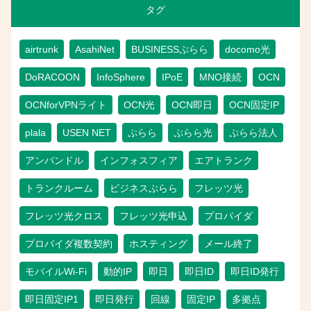
タグ
airtrunk
AsahiNet
BUSINESSぷらら
docomo光
DoRACOON
InfoSphere
IPoE
MNO接続
OCN
OCNforVPNライト
OCN光
OCN即日
OCN固定IP
plala
USEN NET
ぷらら
ぷらら光
ぷらら法人
アンバンドル
インフォスフィア
エアトランク
トランクルーム
ビジネスぷらら
フレッツ光
フレッツ光クロス
フレッツ光申込
プロバイダ
プロバイダ複数契約
ホスティング
メール終了
モバイルWi-Fi
動的IP
即日
即日ID
即日ID発行
即日固定IP1
即日発行
回線
固定IP
多拠点