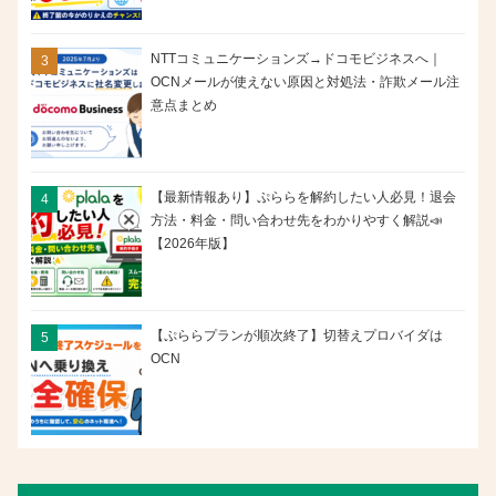
NTTコミュニケーションズ→ドコモビジネスへ｜
OCNメールが使えない原因と対処法・詐欺メール注
意点まとめ
【最新情報あり】ぷららを解約したい人必見！退会
方法・料金・問い合わせ先をわかりやすく解説📣
【2026年版】
【ぷららプランが順次終了】切替えプロバイダは
OCN