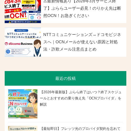
⚠️最新情報あり【2028年3月サービス終
了】ぷららユーザー必見！のりかえ先は断
然OCN！お急ぎください
NTTコミュニケーションズ→ドコモビジネ
スへ｜OCNメールが使えない原因と対処
法・詐欺メール注意点まとめ
最近の投稿
【2026年最新版】ぷらら終了はいつ？終了スケジュ
ールとおすすめの乗り換え先「OCNプロバイダ」を
解説
【最短即日】フレッツ光のプロバイダ契約を忘れて