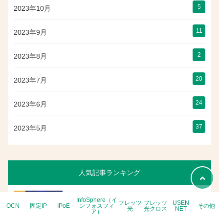
5
2023年10月
11
2023年9月
2
2023年8月
20
2023年7月
24
2023年6月
37
2023年5月
人気記事ランキング
固定IPアドレスの確認方法は？Windows・Mac・ル
InfoSphere（イ
フレッツ
フレッツ
USEN
OCN
固定IP
IPoE
ンフォスフィ
その他
ーターでの判定ステップ
光
光クロス
NET
ア）