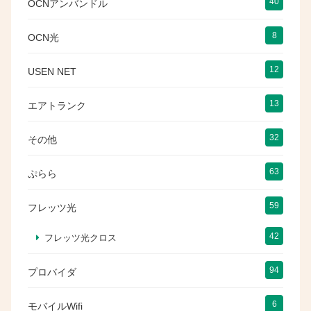
40
OCNアンバンドル
8
OCN光
12
USEN NET
13
エアトランク
32
その他
63
ぷらら
59
フレッツ光
42
フレッツ光クロス
94
プロバイダ
6
モバイルWifi