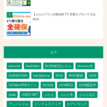
【ぷららプランが順次終了】切替えプロバイダは
OCN
タグ
airtrunk
AsahiNet
BUSINESSぷらら
docomo光
DoRACOON
InfoSphere
IPoE
MNO接続
OCN
OCNforVPNライト
OCN光
OCN即日
OCN固定IP
plala
USEN NET
ぷらら
ぷらら光
ぷらら法人
アンバンドル
インフォスフィア
エアトランク