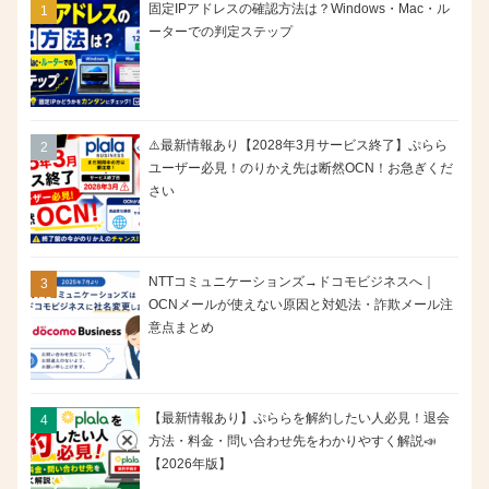
固定IPアドレスの確認方法は？Windows・Mac・ル
ーターでの判定ステップ
⚠️最新情報あり【2028年3月サービス終了】ぷらら
ユーザー必見！のりかえ先は断然OCN！お急ぎくだ
さい
NTTコミュニケーションズ→ドコモビジネスへ｜
OCNメールが使えない原因と対処法・詐欺メール注
意点まとめ
【最新情報あり】ぷららを解約したい人必見！退会
方法・料金・問い合わせ先をわかりやすく解説📣
【2026年版】