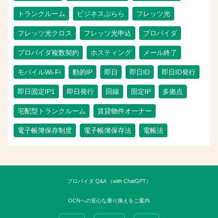
トランクルーム
ビジネスぷらら
フレッツ光
フレッツ光クロス
フレッツ光申込
プロバイダ
プロバイダ複数契約
ホスティング
メール終了
モバイルWi-Fi
動的IP
即日
即日ID
即日ID発行
即日固定IP1
即日発行
回線
固定IP
多拠点
宅配型トランクルーム
賃貸物件オーナー
電子帳簿保存制度
電子帳簿保存法
電帳法
プロバイダ Q&A （with ChatGPT）
OCNへの安心な乗り換えをご案内