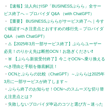
・
【速報】法人向けISP「BUSINESSぷらら」全サー
ビス終了へ – プロバイダ Q&A （with ChatGPT）
・
【重要】 BUSINESSぷららがサービス終了へ｜今す
ぐ確認すべき注意点とおすすめの移行先 – プロバイダ
Q&A （with ChatGPT）
・
⚠️【2025年3月一部サービス終了】ぷららユーザー
必見！のりかえ先は断然OCN！お急ぎください❗
・
🚨 【ぷらら新規受付終了】今こそOCNへ乗り換える
べき理由と手順を徹底解説！
・
OCNとぷららの比較（ChatGPT）～ぷららは2025年
3月に一部サービスが終了します～
・
ぷらら終了のお知らせ！OCNへのスムーズな切り替
え注意点とは？
・
失敗しないプロバイダ申込のコツと選び方～迷った