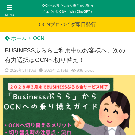
OCNへの安心な乗り換えをご案内
プロバイダ Q&A （with ChatGPT）
MENU
OCNプロバイダ即日発行
ホーム
OCN
BUSINESSぷららご利用中のお客様へ。次の
有力選択はOCNへ切り替え！
2026年3月19日
2026年2月5日
939
views