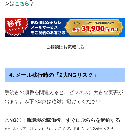
ンは
こちら
👇
ご相談はお気軽に
👆
4. メール移行時の「2大NGリスク」
手続きの順番を間違えると、ビジネスに大きな実害が
出ます。以下の2点は絶対に避けてください。
⚠️
NG①：新環境の稼働後、すぐにぷららを解約する
👉 古いアドレスに送ってくる取引先が必ずいるた