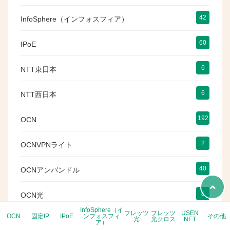
42
InfoSphere（インフォスフィア）
60
IPoE
6
NTT東日本
6
NTT西日本
192
OCN
2
OCNVPNライト
40
OCNアンバンドル
8
OCN光
InfoSphere（イ
フレッツ
フレッツ
USEN
OCN
固定IP
IPoE
ンフォスフィ
その他
12
光
光クロス
NET
USEN NET
ア）