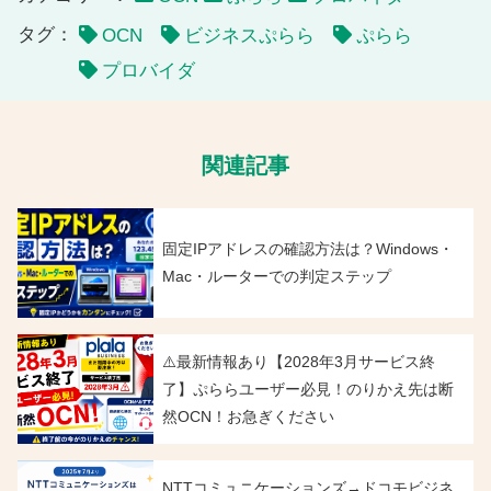
タグ：
OCN
ビジネスぷらら
ぷらら
プロバイダ
関連記事
固定IPアドレスの確認方法は？Windows・
Mac・ルーターでの判定ステップ
⚠️最新情報あり【2028年3月サービス終
了】ぷららユーザー必見！のりかえ先は断
然OCN！お急ぎください
NTTコミュニケーションズ→ドコモビジネ