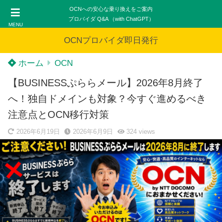
OCNへの安心な乗り換えをご案内
プロバイダ Q&A （with ChatGPT）
MENU
OCNプロバイダ即日発行
ホーム
OCN
【BUSINESSぷららメール】2026年8月終了
へ！独自ドメインも対象？今すぐ進めるべき
注意点とOCN移行対策
2026年6月19日
2026年6月9日
324
views