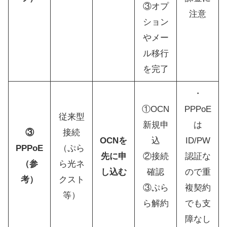
③オプ
注意
ション
やメー
ル移行
を完了
・
①OCN
PPPoE
従来型
新規申
は
③
接続
OCNを
込
ID/PW
PPPoE
（ぷら
先に申
②接続
認証な
（参
ら光ネ
し込む
確認
ので重
考）
クスト
③ぷら
複契約
等）
ら解約
でも支
障なし