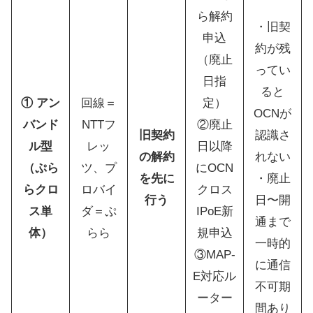
ら解約
・旧契
申込
約が残
（廃止
ってい
日指
ると
① アン
回線＝
定）
OCNが
バンド
NTTフ
②廃止
旧契約
認識さ
ル型
レッ
日以降
の解約
れない
（ぷら
ツ、プ
にOCN
を先に
・廃止
らクロ
ロバイ
クロス
行う
日〜開
ス単
ダ＝ぷ
IPoE新
通まで
体）
らら
規申込
一時的
③MAP-
に通信
E対応ル
不可期
ーター
間あり