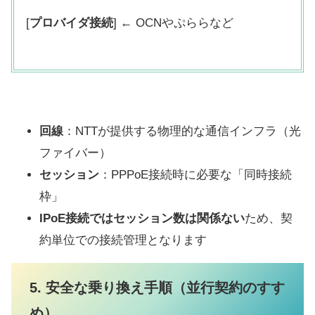
[
プロバイダ接続
] ← OCNやぷららなど
回線
：NTTが提供する物理的な通信インフラ（光
ファイバー）
セッション
：PPPoE接続時に必要な「同時接続
枠」
IPoE接続ではセッション数は関係ない
ため、契
約単位での接続管理となります
5. 安全な乗り換え手順（並行契約のすす
め）