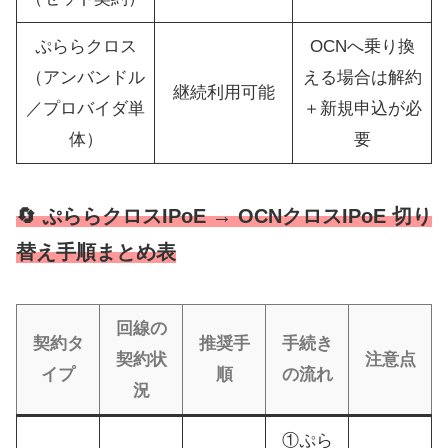
ぷららクロス
OCNへ乗り換
（アンバンドル
える場合は解約
継続利用可能
／プロバイダ単
＋新規申込が必
体）
要
🔄 ぷららクロスIPoE → OCNクロスIPoE 切り
替え手順まとめ表
回線の
契約タ
推奨手
手続き
契約状
注意点
イプ
順
の流れ
況
①ぷら