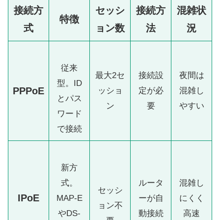
接続方
セッシ
接続方
混雑状
特徴
式
ョン数
法
況
従来
最大2セ
接続設
夜間は
型。ID
PPPoE
ッショ
定が必
混雑し
とパス
ン
要
やすい
ワード
で接続
新方
式。
ルータ
混雑し
セッシ
IPoE
MAP-E
ーが自
にくく
ョン不
やDS-
動接続
高速