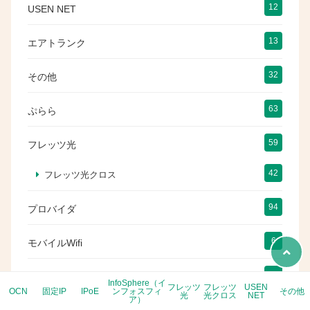
12
USEN NET
13
エアトランク
32
その他
63
ぷらら
59
フレッツ光
42
フレッツ光クロス
94
プロバイダ
6
モバイルWifi
9
即日固定IP
InfoSphere（イ
フレッツ
フレッツ
USEN
OCN
固定IP
IPoE
ンフォスフィ
その他
光
光クロス
NET
ア）
55