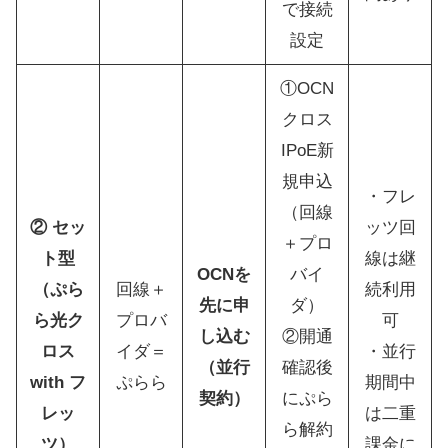
で接続
設定
①OCN
クロス
IPoE新
規申込
・フレ
（回線
② セッ
ッツ回
＋プロ
ト型
線は継
OCNを
バイ
（ぷら
回線＋
続利用
先に申
ダ）
ら光ク
プロバ
可
し込む
②開通
ロス
イダ＝
・並行
（並行
確認後
with フ
ぷらら
期間中
契約）
にぷら
レッ
は二重
ら解約
ツ）
課金に