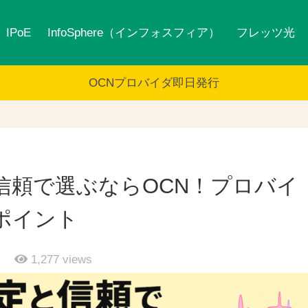
IPoE
InfoSphere（インフォスフィア）
フレッツ光
OCNプロバイダ即日発行
と信頼で選ぶならOCN！プロバイ
ポイント
日
1,277
views