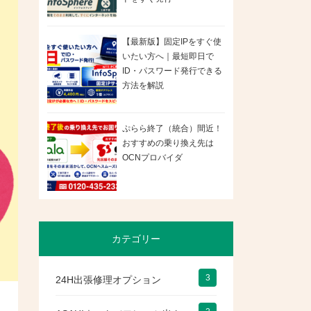
【最新版】固定IPをすぐ使
いたい方へ｜最短即日で
ID・パスワード発行できる
方法を解説
ぷらら終了（統合）間近！
おすすめの乗り換え先は
OCNプロバイダ
カテゴリー
3
24H出張修理オプション