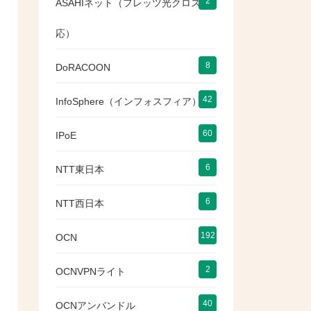
2
ASAHIネット（フレッツ光クロス対
応）
8
DoRACOON
42
InfoSphere（インフォスフィア）
60
IPoE
6
NTT東日本
6
NTT西日本
192
OCN
2
OCNVPNライト
40
OCNアンバンドル