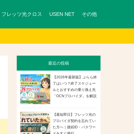
フレッツ光クロス
USEN NET
その他
最近の投稿
【2026年最新版】ぷらら終
了はいつ？終了スケジュー
ルとおすすめの乗り換え先
「OCNプロバイダ」を解説
【最短即日】フレッツ光の
プロバイダ契約を忘れてい
た方へ｜接続ID・パスワー
ドをすぐ発行