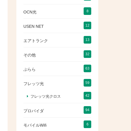
8
OCN光
12
USEN NET
13
エアトランク
32
その他
63
ぷらら
59
フレッツ光
42
フレッツ光クロス
94
プロバイダ
6
モバイルWifi