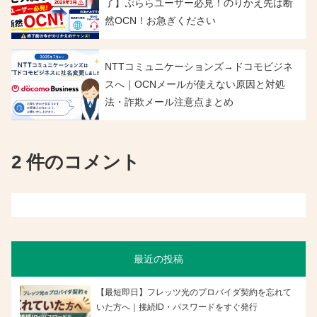
了】ぷららユーザー必見！のりかえ先は断
然OCN！お急ぎください
NTTコミュニケーションズ→ドコモビジネ
スへ｜OCNメールが使えない原因と対処
法・詐欺メール注意点まとめ
2 件のコメント
最近の投稿
【最短即日】フレッツ光のプロバイダ契約を忘れて
いた方へ｜接続ID・パスワードをすぐ発行