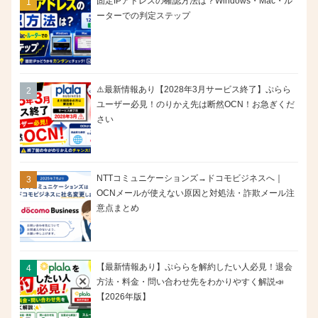
固定IPアドレスの確認方法は？Windows・Mac・ル
ーターでの判定ステップ
⚠️最新情報あり【2028年3月サービス終了】ぷらら
ユーザー必見！のりかえ先は断然OCN！お急ぎくだ
さい
NTTコミュニケーションズ→ドコモビジネスへ｜
OCNメールが使えない原因と対処法・詐欺メール注
意点まとめ
【最新情報あり】ぷららを解約したい人必見！退会
方法・料金・問い合わせ先をわかりやすく解説📣
【2026年版】