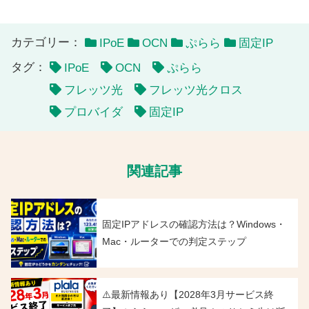
カテゴリー：
IPoE
OCN
ぷらら
固定IP
タグ：
IPoE
OCN
ぷらら
フレッツ光
フレッツ光クロス
プロバイダ
固定IP
関連記事
固定IPアドレスの確認方法は？Windows・
Mac・ルーターでの判定ステップ
⚠️最新情報あり【2028年3月サービス終