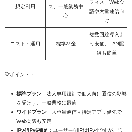
フィス、Web会
想定利用
ス、一般業務中
議や大量通信向
心
け
複数回線導入よ
コスト・運用
標準料金
り安価、LAN配
線も簡単
💡ポイント：
標準プラン
：法人専用設計で個人向け通信の影響
を受けず、一般業務に最適
ワイドプラン
：大容量通信＋特定アプリ優先で
Web会議も安定
IPv4/IPv6補足
：ユーザー側IPはIPv4ですが、通