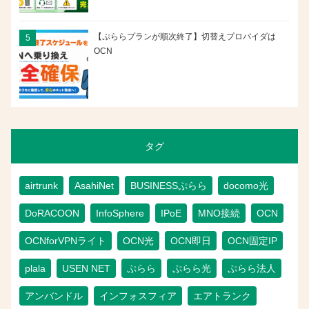
【ぷららプランが順次終了】切替えプロバイダは
OCN
タグ
airtrunk
AsahiNet
BUSINESSぷらら
docomo光
DoRACOON
InfoSphere
IPoE
MNO接続
OCN
OCNforVPNライト
OCN光
OCN即日
OCN固定IP
plala
USEN NET
ぷらら
ぷらら光
ぷらら法人
アンバンドル
インフォスフィア
エアトランク