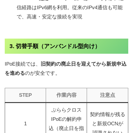
信経路はIPv6網を利用。従来のIPv4通信も可能
で、高速・安定な接続を実現
3. 切替手順（アンバンドル型向け）
IPoE接続では、
旧契約の廃止日を迎えてから新規申込
を進める
のが安全です。
STEP
作業内容
注意点
ぷららクロス
契約情報が残る
IPoEの解約申
1
と新規OCNが
込（廃止日を指
認識されない