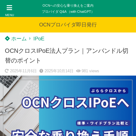
OCNへの安心な乗り換えをご案内
プロバイダ Q&A （with ChatGPT）
MENU
OCNプロバイダ即日発行
ホーム
IPoE
OCNクロスIPoE法人プラン｜アンバンドル切
替のポイント
2025年11月6日
2025年10月14日
981
views