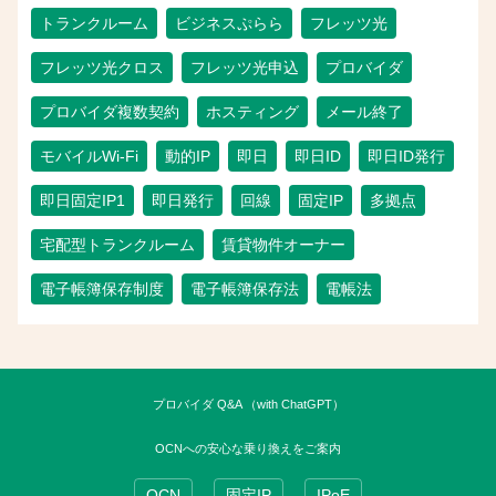
トランクルーム
ビジネスぷらら
フレッツ光
フレッツ光クロス
フレッツ光申込
プロバイダ
プロバイダ複数契約
ホスティング
メール終了
モバイルWi-Fi
動的IP
即日
即日ID
即日ID発行
即日固定IP1
即日発行
回線
固定IP
多拠点
宅配型トランクルーム
賃貸物件オーナー
電子帳簿保存制度
電子帳簿保存法
電帳法
プロバイダ Q&A （with ChatGPT）
OCNへの安心な乗り換えをご案内
OCN
固定IP
IPoE