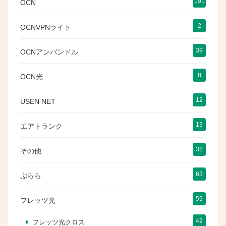
191
OCN
2
OCNVPNライト
39
OCNアンバンドル
8
OCN光
12
USEN NET
13
エアトランク
32
その他
63
ぷらら
59
フレッツ光
42
フレッツ光クロス