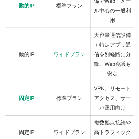
備でWeb・メー
動的IP
標準プラン
ル中心の一般利
用
大容量通信設備
＋特定アプリ通
動的IP
ワイドプラン
信を別経路に分
散、Web会議も
安定
VPN、リモート
固定IP
標準プラン
アクセス、サー
バ運用向け
複数拠点接続や
固定IP
ワイドプラン
高トラフィック