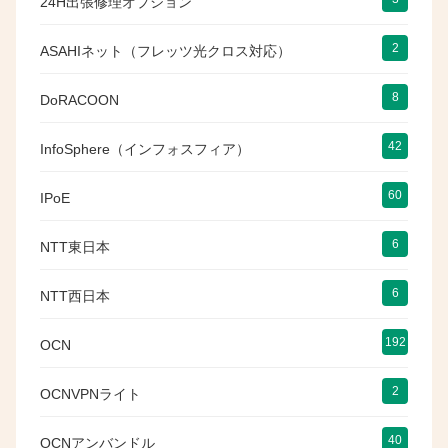
24H出張修理オプション
2
ASAHIネット（フレッツ光クロス対応）
8
DoRACOON
42
InfoSphere（インフォスフィア）
60
IPoE
6
NTT東日本
6
NTT西日本
192
OCN
2
OCNVPNライト
40
OCNアンバンドル