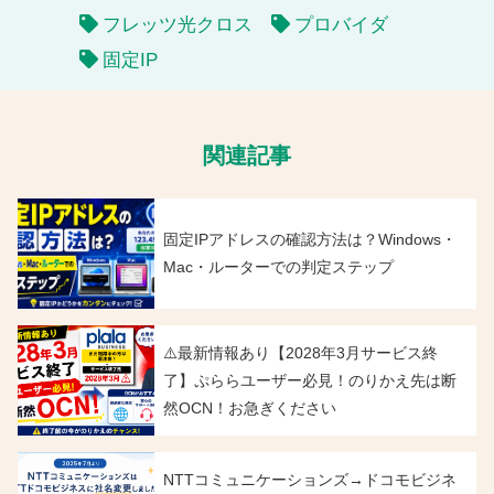
フレッツ光クロス
プロバイダ
固定IP
関連記事
固定IPアドレスの確認方法は？Windows・
Mac・ルーターでの判定ステップ
⚠️最新情報あり【2028年3月サービス終
了】ぷららユーザー必見！のりかえ先は断
然OCN！お急ぎください
NTTコミュニケーションズ→ドコモビジネ