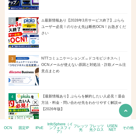
⚠️最新情報あり【2028年3月サービス終了】ぷらら
ユーザー必見！のりかえ先は断然OCN！お急ぎくだ
さい
NTTコミュニケーションズ→ドコモビジネスへ｜
OCNメールが使えない原因と対処法・詐欺メール注
意点まとめ
【最新情報あり】ぷららを解約したい人必見！退会
方法・料金・問い合わせ先をわかりやすく解説📣
【2026年版】
InfoSphere（イ
フレッツ
フレッツ
USEN
OCN
固定IP
IPoE
ンフォスフィ
その他
光
光クロス
NET
ア）
【ぷららプランが順次終了】切替えプロバイダは