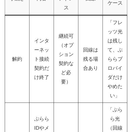
ケース
ス
「フレ
ッツ光
継続可
インタ
は残し
（オプ
ーネッ
回線は
て、ぷ
ション
解約
ト接続
残る場
ららプ
契約な
契約だ
合あり
ロバイ
ど必
け終了
ダだけ
要）
やめた
い」
「ぷら
ぷらら
ら光
IDやメ
（回線