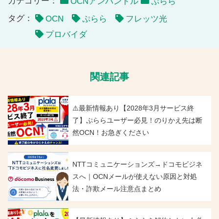
カテゴリー：
OCNアンバンドル
ぷらら
タグ：
OCN
ぷらら
フレッツ光
プロバイダ
関連記事
⚠️最新情報あり【2028年3月サービス終
了】ぷららユーザー必見！のりかえ先は断
然OCN！お急ぎください
NTTコミュニケーションズ→ドコモビジネ
スへ｜OCNメールが使えない原因と対処
法・詐欺メール注意点まとめ