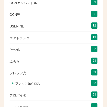
39
OCNアンバンドル
8
OCN光
12
USEN NET
13
エアトランク
32
その他
63
ぷらら
59
フレッツ光
42
フレッツ光クロス
93
プロバイダ
6
モバイルWifi