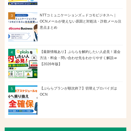
NTTコミュニケーションズ→ドコモビジネスへ｜
OCNメールが使えない原因と対処法・詐欺メール注
意点まとめ
【最新情報あり】ぷららを解約したい人必見！退会
方法・料金・問い合わせ先をわかりやすく解説📣
【2026年版】
【ぷららプランが順次終了】切替えプロバイダは
OCN