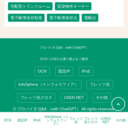
宅配型トランクルーム
賃貸物件オーナー
電子帳簿保存制度
電子帳簿保存法
電帳法
プロバイダ Q&A （with ChatGPT）
OCNへの安心な乗り換えをご案内
OCN
固定IP
IPoE
InfoSphere（インフォスフィア）
フレッツ光
フレッツ光クロス
USEN NET
その他
© プロバイダ Q&A （with ChatGPT） All rights reserved.
InfoSphere（イ
フレッツ
フレッツ
USEN
OCN
固定IP
IPoE
ンフォスフィ
その他
光
光クロス
NET
ア）