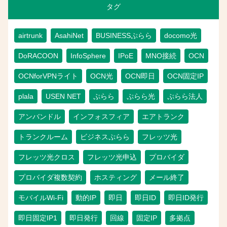
タグ
airtrunk
AsahiNet
BUSINESSぷらら
docomo光
DoRACOON
InfoSphere
IPoE
MNO接続
OCN
OCNforVPNライト
OCN光
OCN即日
OCN固定IP
plala
USEN NET
ぷらら
ぷらら光
ぷらら法人
アンバンドル
インフォスフィア
エアトランク
トランクルーム
ビジネスぷらら
フレッツ光
フレッツ光クロス
フレッツ光申込
プロバイダ
プロバイダ複数契約
ホスティング
メール終了
モバイルWi-Fi
動的IP
即日
即日ID
即日ID発行
即日固定IP1
即日発行
回線
固定IP
多拠点