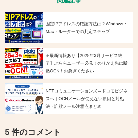
関連記事
固定IPアドレスの確認方法は？Windows・
Mac・ルーターでの判定ステップ
⚠️最新情報あり【2028年3月サービス終
了】ぷららユーザー必見！のりかえ先は断
然OCN！お急ぎください
NTTコミュニケーションズ→ドコモビジネ
スへ｜OCNメールが使えない原因と対処
法・詐欺メール注意点まとめ
5 件のコメント