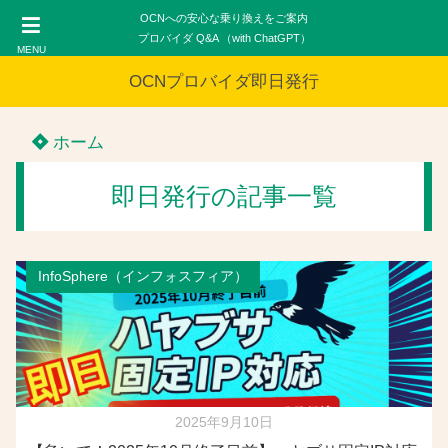
OCNへの安心な乗り換えをご案内
プロバイダ Q&A （with ChatGPT）
MENU
OCNプロバイダ即日発行
ホーム
即日発行の記事一覧
InfoSphere（インフォスフィア）
2025年9月10日