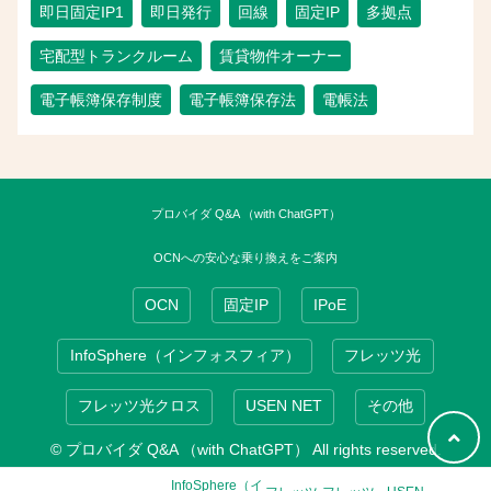
即日固定IP1
即日発行
回線
固定IP
多拠点
宅配型トランクルーム
賃貸物件オーナー
電子帳簿保存制度
電子帳簿保存法
電帳法
プロバイダ Q&A （with ChatGPT）
OCNへの安心な乗り換えをご案内
OCN
固定IP
IPoE
InfoSphere（インフォスフィア）
フレッツ光
フレッツ光クロス
USEN NET
その他
© プロバイダ Q&A （with ChatGPT） All rights reserved.
InfoSphere（イ