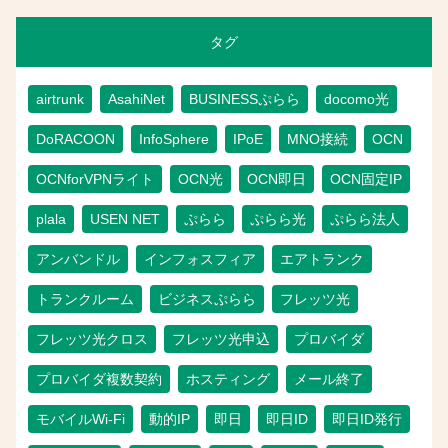
タグ
airtrunk
AsahiNet
BUSINESSぷらら
docomo光
DoRACOON
InfoSphere
IPoE
MNO接続
OCN
OCNforVPNライト
OCN光
OCN即日
OCN固定IP
plala
USEN NET
ぷらら
ぷらら光
ぷらら法人
アンバンドル
インフォスフィア
エアトランク
トランクルーム
ビジネスぷらら
フレッツ光
フレッツ光クロス
フレッツ光申込
プロバイダ
プロバイダ複数契約
ホスティング
メール終了
モバイルWi-Fi
動的IP
即日
即日ID
即日ID発行