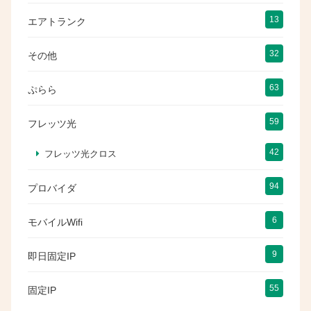
13
エアトランク
32
その他
63
ぷらら
59
フレッツ光
42
フレッツ光クロス
94
プロバイダ
6
モバイルWifi
9
即日固定IP
55
固定IP