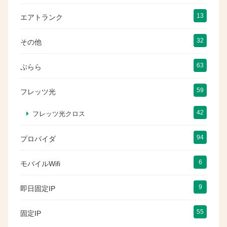
13
エアトランク
32
その他
63
ぷらら
59
フレッツ光
42
フレッツ光クロス
94
プロバイダ
6
モバイルWifi
9
即日固定IP
55
固定IP