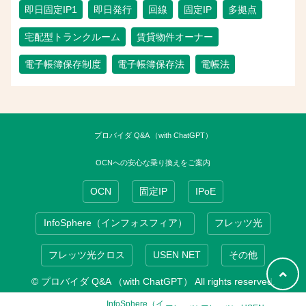
即日固定IP1
即日発行
回線
固定IP
多拠点
宅配型トランクルーム
賃貸物件オーナー
電子帳簿保存制度
電子帳簿保存法
電帳法
プロバイダ Q&A （with ChatGPT）
OCNへの安心な乗り換えをご案内
OCN
固定IP
IPoE
InfoSphere（インフォスフィア）
フレッツ光
フレッツ光クロス
USEN NET
その他
© プロバイダ Q&A （with ChatGPT） All rights reserved.
InfoSphere（イ