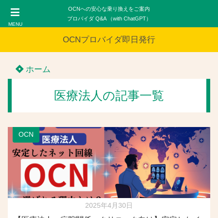
OCNへの安心な乗り換えをご案内
プロバイダ Q&A （with ChatGPT）
MENU
OCNプロバイダ即日発行
ホーム
医療法人の記事一覧
OCN
2025年4月30日