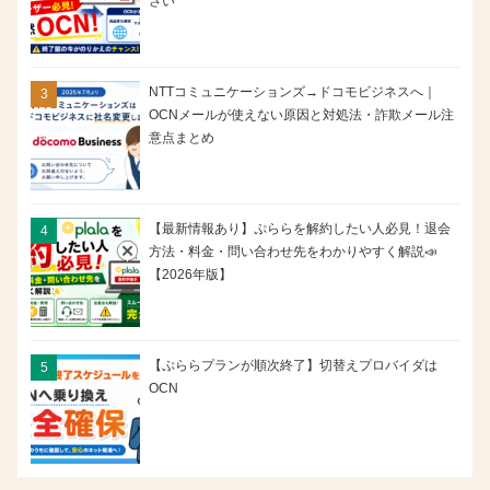
さい
NTTコミュニケーションズ→ドコモビジネスへ｜
OCNメールが使えない原因と対処法・詐欺メール注
意点まとめ
【最新情報あり】ぷららを解約したい人必見！退会
方法・料金・問い合わせ先をわかりやすく解説📣
【2026年版】
【ぷららプランが順次終了】切替えプロバイダは
OCN