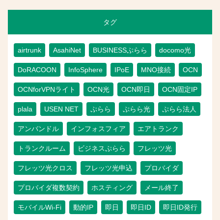
タグ
airtrunk
AsahiNet
BUSINESSぷらら
docomo光
DoRACOON
InfoSphere
IPoE
MNO接続
OCN
OCNforVPNライト
OCN光
OCN即日
OCN固定IP
plala
USEN NET
ぷらら
ぷらら光
ぷらら法人
アンバンドル
インフォスフィア
エアトランク
トランクルーム
ビジネスぷらら
フレッツ光
フレッツ光クロス
フレッツ光申込
プロバイダ
プロバイダ複数契約
ホスティング
メール終了
モバイルWi-Fi
動的IP
即日
即日ID
即日ID発行