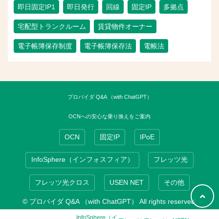
即日固定IP1
即日発行
回線
固定IP
多拠点
宅配型トランクルーム
賃貸物件オーナー
電子帳簿保存制度
電子帳簿保存法
電帳法
プロバイダ Q&A （with ChatGPT）
OCNへの安心な乗り換えをご案内
OCN
固定IP
IPoE
InfoSphere（インフォスフィア）
フレッツ光
フレッツ光クロス
USEN NET
その他
© プロバイダ Q&A （with ChatGPT） All rights reserved.
InfoSphere（イ