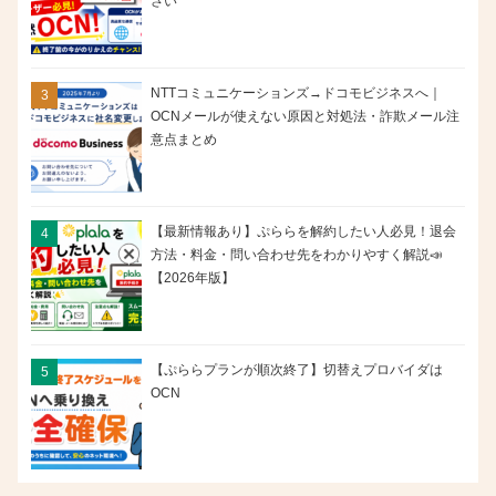
さい
NTTコミュニケーションズ→ドコモビジネスへ｜
OCNメールが使えない原因と対処法・詐欺メール注
意点まとめ
【最新情報あり】ぷららを解約したい人必見！退会
方法・料金・問い合わせ先をわかりやすく解説📣
【2026年版】
【ぷららプランが順次終了】切替えプロバイダは
OCN