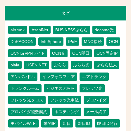
タグ
airtrunk
AsahiNet
BUSINESSぷらら
docomo光
DoRACOON
InfoSphere
IPoE
MNO接続
OCN
OCNforVPNライト
OCN光
OCN即日
OCN固定IP
plala
USEN NET
ぷらら
ぷらら光
ぷらら法人
アンバンドル
インフォスフィア
エアトランク
トランクルーム
ビジネスぷらら
フレッツ光
フレッツ光クロス
フレッツ光申込
プロバイダ
プロバイダ複数契約
ホスティング
メール終了
モバイルWi-Fi
動的IP
即日
即日ID
即日ID発行