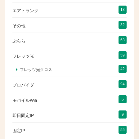
13
エアトランク
32
その他
63
ぷらら
59
フレッツ光
42
フレッツ光クロス
94
プロバイダ
6
モバイルWifi
9
即日固定IP
55
固定IP