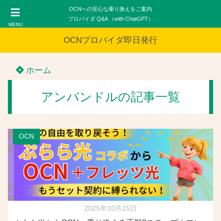
OCNへの安心な乗り換えをご案内
プロバイダ Q&A （with ChatGPT）
MENU
OCNプロバイダ即日発行
ホーム
アンバンドルの記事一覧
OCN
2025年10月15日