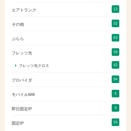
13
エアトランク
32
その他
63
ぷらら
59
フレッツ光
42
フレッツ光クロス
94
プロバイダ
6
モバイルWifi
9
即日固定IP
55
固定IP