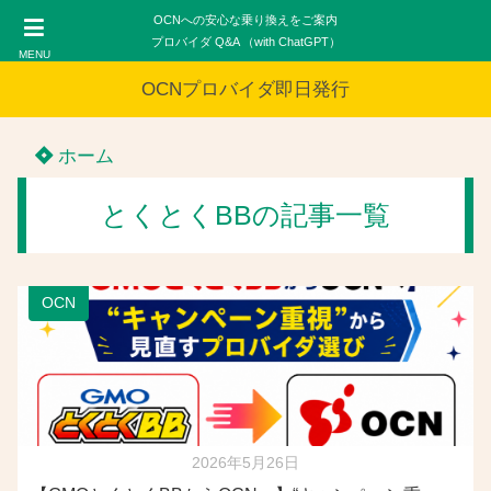
OCNへの安心な乗り換えをご案内
プロバイダ Q&A （with ChatGPT）
MENU
OCNプロバイダ即日発行
ホーム
とくとくBBの記事一覧
OCN
2026年5月26日