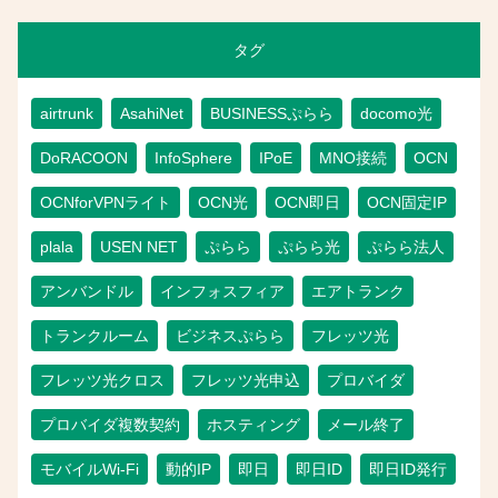
タグ
airtrunk
AsahiNet
BUSINESSぷらら
docomo光
DoRACOON
InfoSphere
IPoE
MNO接続
OCN
OCNforVPNライト
OCN光
OCN即日
OCN固定IP
plala
USEN NET
ぷらら
ぷらら光
ぷらら法人
アンバンドル
インフォスフィア
エアトランク
トランクルーム
ビジネスぷらら
フレッツ光
フレッツ光クロス
フレッツ光申込
プロバイダ
プロバイダ複数契約
ホスティング
メール終了
モバイルWi-Fi
動的IP
即日
即日ID
即日ID発行