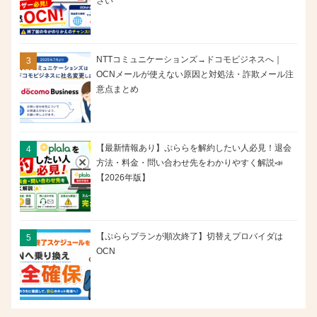
さい
NTTコミュニケーションズ→ドコモビジネスへ｜
OCNメールが使えない原因と対処法・詐欺メール注
意点まとめ
【最新情報あり】ぷららを解約したい人必見！退会
方法・料金・問い合わせ先をわかりやすく解説📣
【2026年版】
【ぷららプランが順次終了】切替えプロバイダは
OCN