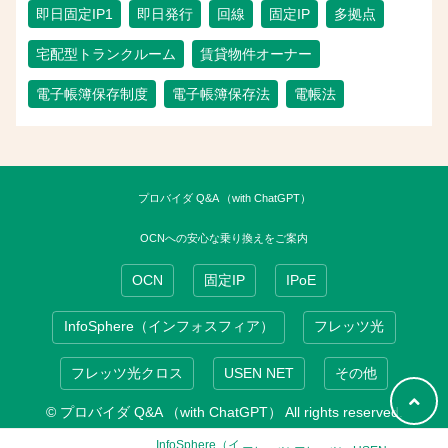
即日固定IP1
即日発行
回線
固定IP
多拠点
宅配型トランクルーム
賃貸物件オーナー
電子帳簿保存制度
電子帳簿保存法
電帳法
プロバイダ Q&A （with ChatGPT）
OCNへの安心な乗り換えをご案内
OCN
固定IP
IPoE
InfoSphere（インフォスフィア）
フレッツ光
フレッツ光クロス
USEN NET
その他
© プロバイダ Q&A （with ChatGPT） All rights reserved.
InfoSphere（イ