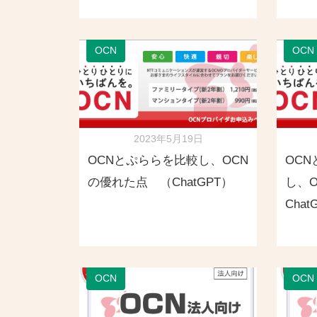
OCN
OCN
2023年5月19日
OCNとぷららを比較し、OCN
OC
の優れた点 （ChatGPT）
し、O
Chat
OCN
OCN