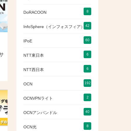
8
DoRACOON
42
InfoSphere（インフォスフィア）
60
IPoE
サ
6
NTT東日本
6
NTT西日本
192
OCN
2
OCNVPNライト
40
OCNアンバンドル
8
OCN光