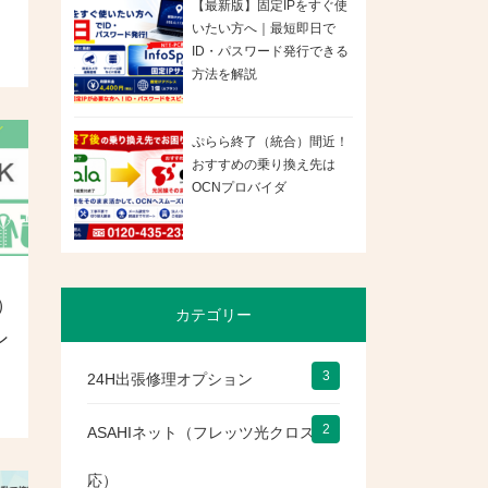
【最新版】固定IPをすぐ使
いたい方へ｜最短即日で
ID・パスワード発行できる
方法を解説
ぷらら終了（統合）間近！
おすすめの乗り換え先は
OCNプロバイダ
）
カテゴリー
ン
3
24H出張修理オプション
2
ASAHIネット（フレッツ光クロス対
応）