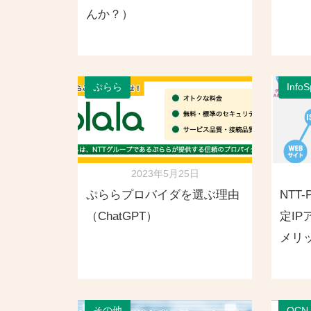
んか？）
ぷらら
Inf
2023年5月25日
ぷららプロバイダを選ぶ理由
NTT
（ChatGPT）
定I
メリ
その他
OCN