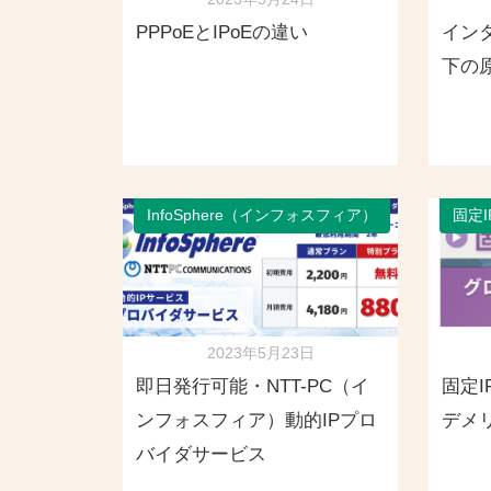
PPPoEとIPoEの違い
イン
下の原
InfoSphere（インフォスフィア）
固定I
2023年5月23日
即日発行可能・NTT-PC（イ
固定
ンフォスフィア）動的IPプロ
デメ
バイダサービス