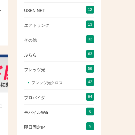
し
12
USEN NET
13
エアトランク
32
その他
63
ぷらら
59
フレッツ光
42
フレッツ光クロス
94
プロバイダ
に
6
モバイルWifi
9
即日固定IP