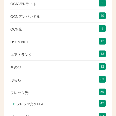
2
OCNVPNライト
40
OCNアンバンドル
8
OCN光
12
USEN NET
13
エアトランク
32
その他
63
ぷらら
59
フレッツ光
42
フレッツ光クロス
94