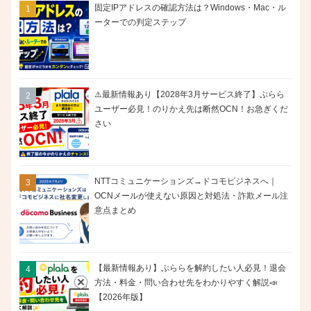
固定IPアドレスの確認方法は？Windows・Mac・ル
ーターでの判定ステップ
⚠️最新情報あり【2028年3月サービス終了】ぷらら
ユーザー必見！のりかえ先は断然OCN！お急ぎくだ
さい
NTTコミュニケーションズ→ドコモビジネスへ｜
OCNメールが使えない原因と対処法・詐欺メール注
意点まとめ
【最新情報あり】ぷららを解約したい人必見！退会
方法・料金・問い合わせ先をわかりやすく解説📣
【2026年版】