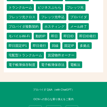
トランクルーム
ビジネスぷらら
フレッツ光
フレッツ光クロス
フレッツ光申込
プロバイダ
プロバイダ複数契約
ホスティング
メール終了
モバイルWi-Fi
動的IP
即日
即日ID
即日ID発行
即日固定IP1
即日発行
回線
固定IP
多拠点
宅配型トランクルーム
賃貸物件オーナー
電子帳簿保存制度
電子帳簿保存法
電帳法
プロバイダ Q&A （with ChatGPT）
OCNへの安心な乗り換えをご案内