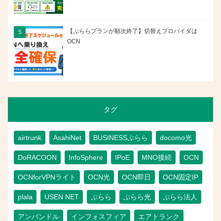
【ぷららプランが順次終了】切替えプロバイダは
OCN
タグ
airtrunk
AsahiNet
BUSINESSぷらら
docomo光
DoRACOON
InfoSphere
IPoE
MNO接続
OCN
OCNforVPNライト
OCN光
OCN即日
OCN固定IP
plala
USEN NET
ぷらら
ぷらら光
ぷらら法人
アンバンドル
インフォスフィア
エアトランク