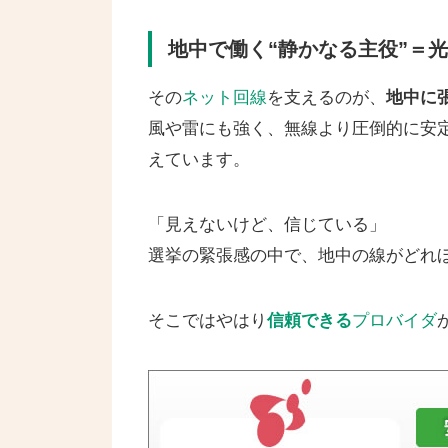
地中で働く“静かなる主役”＝
その
ネット回線
を支えるのが、
地中に
風や雷にも強く、無線より圧倒的に安
えています。
「見えないけど、信じている」
選挙の緊張感の中で、地中の線がどれ
そこではやはり
信頼できる
プロバイダ