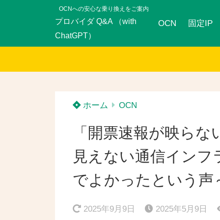
OCNへの安心な乗り換えをご案内
プロバイダ Q&A （with
OCN
固定IP
ChatGPT）
ホーム
OCN
「開票速報が映らない
見えない通信インフ
でよかったという声
2025年9月9日
2025年5月9日