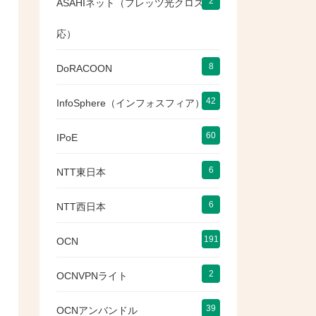
2
ASAHIネット（フレッツ光クロス対
応）
8
DoRACOON
42
InfoSphere（インフォスフィア）
60
IPoE
6
NTT東日本
6
NTT西日本
191
OCN
2
OCNVPNライト
39
OCNアンバンドル