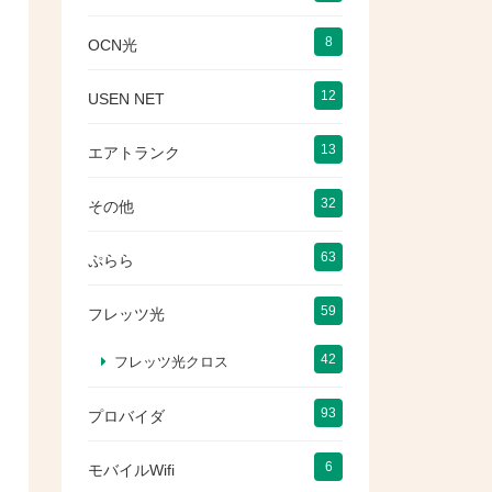
8
OCN光
12
USEN NET
13
エアトランク
32
その他
63
ぷらら
59
フレッツ光
42
フレッツ光クロス
93
プロバイダ
6
モバイルWifi