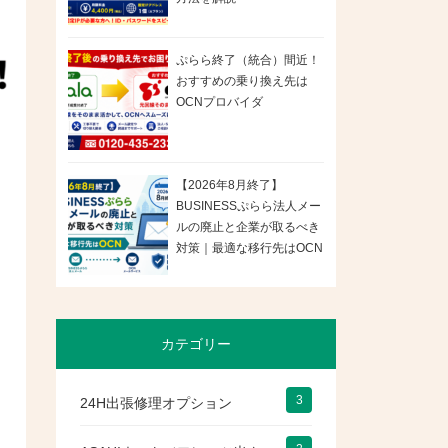
ぷらら終了（統合）間近！
おすすめの乗り換え先は
OCNプロバイダ
【2026年8月終了】
BUSINESSぷらら法人メー
ルの廃止と企業が取るべき
対策｜最適な移行先はOCN
カテゴリー
3
24H出張修理オプション