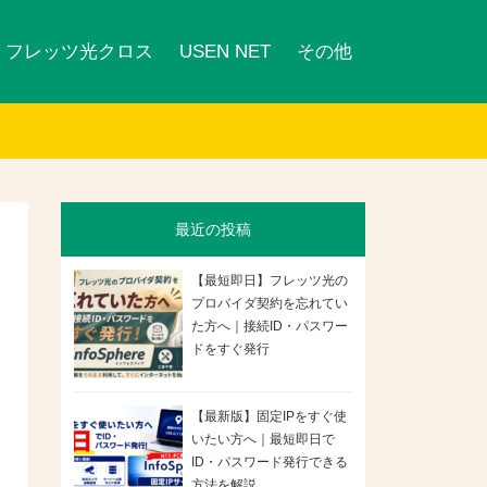
フレッツ光クロス
USEN NET
その他
最近の投稿
【最短即日】フレッツ光の
プロバイダ契約を忘れてい
た方へ｜接続ID・パスワー
ドをすぐ発行
【最新版】固定IPをすぐ使
いたい方へ｜最短即日で
ID・パスワード発行できる
方法を解説