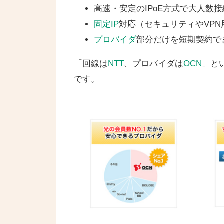
高速・安定のIPoE方式で大人数
固定IP
対応（セキュリティやVPN
プロバイダ
部分だけを短期契約で
「回線は
NTT
、プロバイダは
OCN
」と
です。