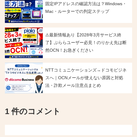
固定IPアドレスの確認方法は？Windows・
Mac・ルーターでの判定ステップ
⚠️最新情報あり【2028年3月サービス終
了】ぷららユーザー必見！のりかえ先は断
然OCN！お急ぎください
NTTコミュニケーションズ→ドコモビジネ
スへ｜OCNメールが使えない原因と対処
法・詐欺メール注意点まとめ
1 件のコメント