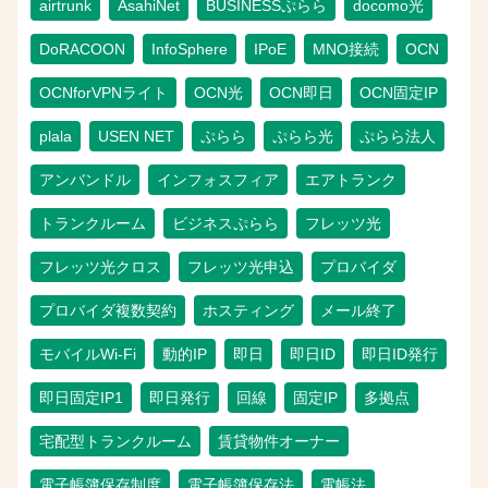
airtrunk
AsahiNet
BUSINESSぷらら
docomo光
DoRACOON
InfoSphere
IPoE
MNO接続
OCN
OCNforVPNライト
OCN光
OCN即日
OCN固定IP
plala
USEN NET
ぷらら
ぷらら光
ぷらら法人
アンバンドル
インフォスフィア
エアトランク
トランクルーム
ビジネスぷらら
フレッツ光
フレッツ光クロス
フレッツ光申込
プロバイダ
プロバイダ複数契約
ホスティング
メール終了
モバイルWi-Fi
動的IP
即日
即日ID
即日ID発行
即日固定IP1
即日発行
回線
固定IP
多拠点
宅配型トランクルーム
賃貸物件オーナー
電子帳簿保存制度
電子帳簿保存法
電帳法