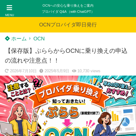
OCNへの安心な乗り換えをご案内
プロバイダ Q&A （with ChatGPT）
MENU
OCNプロバイダ即日発行
ホーム
OCN
【保存版】ぷららからOCNに乗り換えの申込
の流れや注意点！！
2026年7月10日
2025年5月9日
10,730
views