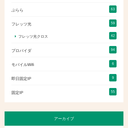
63
ぷらら
59
フレッツ光
42
フレッツ光クロス
94
プロバイダ
6
モバイルWifi
9
即日固定IP
55
固定IP
アーカイブ