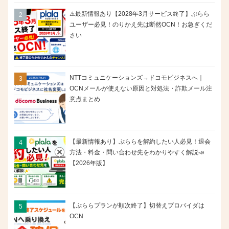
⚠️最新情報あり【2028年3月サービス終了】ぷらら
ユーザー必見！のりかえ先は断然OCN！お急ぎくだ
さい
NTTコミュニケーションズ→ドコモビジネスへ｜
OCNメールが使えない原因と対処法・詐欺メール注
意点まとめ
【最新情報あり】ぷららを解約したい人必見！退会
方法・料金・問い合わせ先をわかりやすく解説📣
【2026年版】
【ぷららプランが順次終了】切替えプロバイダは
OCN