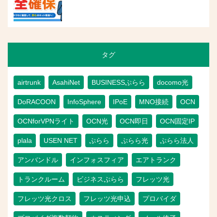
タグ
airtrunk
AsahiNet
BUSINESSぷらら
docomo光
DoRACOON
InfoSphere
IPoE
MNO接続
OCN
OCNforVPNライト
OCN光
OCN即日
OCN固定IP
plala
USEN NET
ぷらら
ぷらら光
ぷらら法人
アンバンドル
インフォスフィア
エアトランク
トランクルーム
ビジネスぷらら
フレッツ光
フレッツ光クロス
フレッツ光申込
プロバイダ