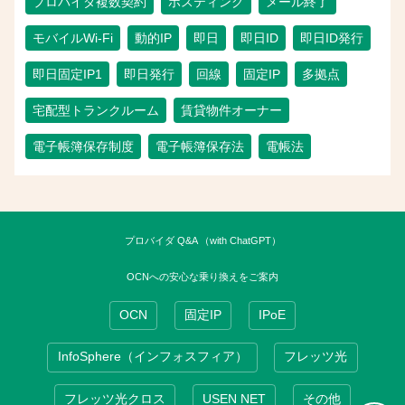
プロバイダ複数契約
ホスティング
メール終了
モバイルWi-Fi
動的IP
即日
即日ID
即日ID発行
即日固定IP1
即日発行
回線
固定IP
多拠点
宅配型トランクルーム
賃貸物件オーナー
電子帳簿保存制度
電子帳簿保存法
電帳法
プロバイダ Q&A （with ChatGPT）
OCNへの安心な乗り換えをご案内
OCN
固定IP
IPoE
InfoSphere（インフォスフィア）
フレッツ光
フレッツ光クロス
USEN NET
その他