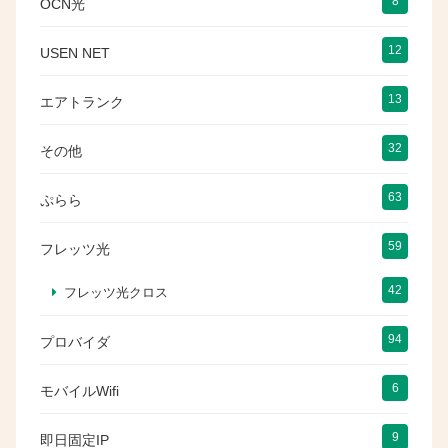
8
OCN光
12
USEN NET
13
エアトランク
32
その他
63
ぷらら
59
フレッツ光
42
フレッツ光クロス
94
プロバイダ
6
モバイルWifi
9
即日固定IP