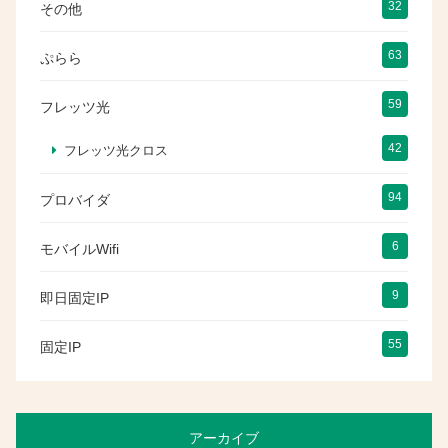
32
その他
63
ぷらら
59
フレッツ光
42
フレッツ光クロス
94
プロバイダ
6
モバイルWifi
9
即日固定IP
55
固定IP
アーカイブ