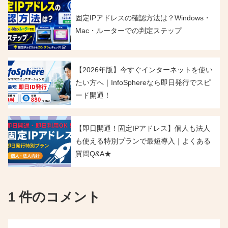
固定IPアドレスの確認方法は？Windows・
Mac・ルーターでの判定ステップ
【2026年版】今すぐインターネットを使い
たい方へ｜InfoSphereなら即日発行でスピ
ード開通！
【即日開通！固定IPアドレス】個人も法人
も使える特別プランで最短導入｜よくある
質問Q&A★
1 件のコメント