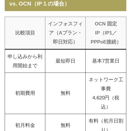
vs. OCN（IP１の場合）
インフォスフィ
OCN 固定
比較項目
ア（Aプラン・
IP（IP1／
即日対応）
PPPoE接続）
申し込みから利
最短即日
基本7営業日
用開始まで
ネットワーク工
事費
初期費用
無料
4,620円（税
込）
有料（初月日割
初月料金
無料
り）