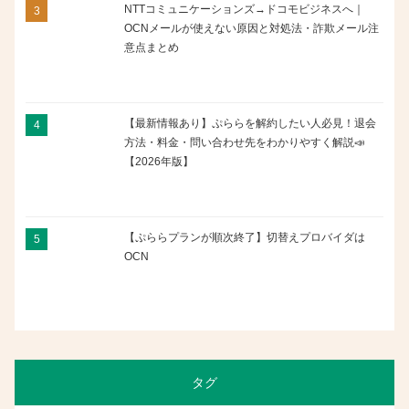
NTTコミュニケーションズ→ドコモビジネスへ｜
OCNメールが使えない原因と対処法・詐欺メール注
意点まとめ
【最新情報あり】ぷららを解約したい人必見！退会
方法・料金・問い合わせ先をわかりやすく解説📣
【2026年版】
【ぷららプランが順次終了】切替えプロバイダは
OCN
タグ