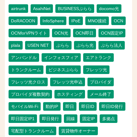
airtrunk
AsahiNet
BUSINESSぷらら
docomo光
DoRACOON
InfoSphere
IPoE
MNO接続
OCN
OCNforVPNライト
OCN光
OCN即日
OCN固定IP
plala
USEN NET
ぷらら
ぷらら光
ぷらら法人
アンバンドル
インフォスフィア
エアトランク
トランクルーム
ビジネスぷらら
フレッツ光
フレッツ光クロス
フレッツ光申込
プロバイダ
プロバイダ複数契約
ホスティング
メール終了
モバイルWi-Fi
動的IP
即日
即日ID
即日ID発行
即日固定IP1
即日発行
回線
固定IP
多拠点
宅配型トランクルーム
賃貸物件オーナー