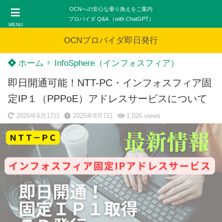
OCNへの安心な乗り換えをご案内
プロバイダ Q&A （with ChatGPT）
MENU
OCNプロバイダ即日発行
ホーム
InfoSphere（インフォスフィア）
即日開通可能！NTT-PC・インフォスフィア固
定IP１（PPPoE）アドレスサービスについて
2026年6月17日
2025年8月7日
1,026
views