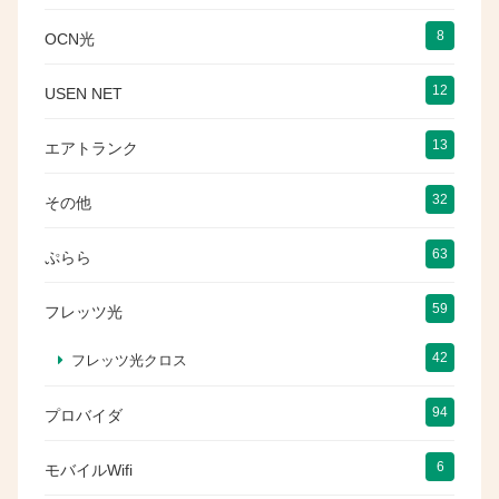
8
OCN光
12
USEN NET
13
エアトランク
32
その他
63
ぷらら
59
フレッツ光
42
フレッツ光クロス
94
プロバイダ
6
モバイルWifi