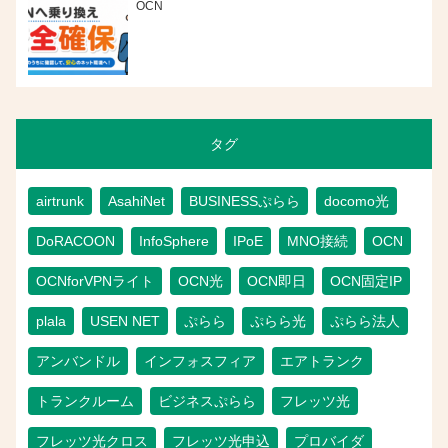
OCN
タグ
airtrunk
AsahiNet
BUSINESSぷらら
docomo光
DoRACOON
InfoSphere
IPoE
MNO接続
OCN
OCNforVPNライト
OCN光
OCN即日
OCN固定IP
plala
USEN NET
ぷらら
ぷらら光
ぷらら法人
アンバンドル
インフォスフィア
エアトランク
トランクルーム
ビジネスぷらら
フレッツ光
フレッツ光クロス
フレッツ光申込
プロバイダ