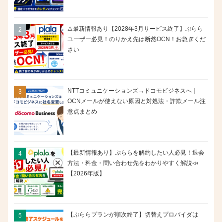
⚠️最新情報あり【2028年3月サービス終了】ぷらら
ユーザー必見！のりかえ先は断然OCN！お急ぎくだ
さい
NTTコミュニケーションズ→ドコモビジネスへ｜
OCNメールが使えない原因と対処法・詐欺メール注
意点まとめ
【最新情報あり】ぷららを解約したい人必見！退会
方法・料金・問い合わせ先をわかりやすく解説📣
【2026年版】
【ぷららプランが順次終了】切替えプロバイダは