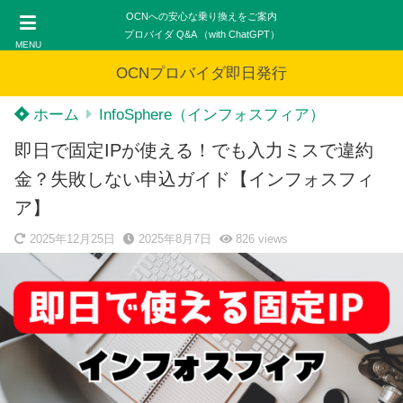
OCNへの安心な乗り換えをご案内
プロバイダ Q&A （with ChatGPT）
MENU
OCNプロバイダ即日発行
ホーム
InfoSphere（インフォスフィア）
即日で固定IPが使える！でも入力ミスで違約
金？失敗しない申込ガイド【インフォスフィ
ア】
2025年12月25日
2025年8月7日
826
views