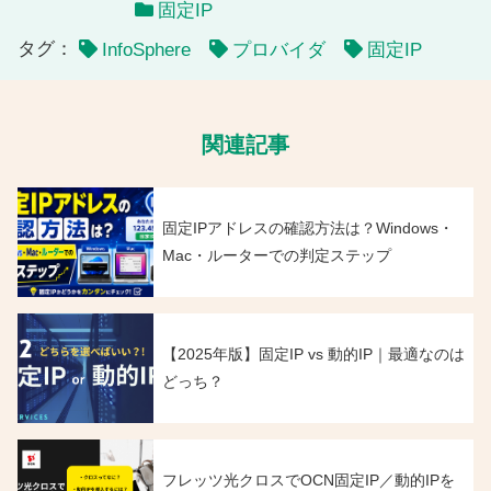
固定IP
タグ：
InfoSphere
プロバイダ
固定IP
関連記事
固定IPアドレスの確認方法は？Windows・
Mac・ルーターでの判定ステップ
【2025年版】固定IP vs 動的IP｜最適なのは
どっち？
フレッツ光クロスでOCN固定IP／動的IPを