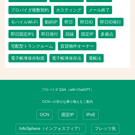
プロバイダ複数契約
ホスティング
メール終了
モバイルWi-Fi
動的IP
即日
即日ID
即日ID発行
即日固定IP1
即日発行
回線
固定IP
多拠点
宅配型トランクルーム
賃貸物件オーナー
電子帳簿保存制度
電子帳簿保存法
電帳法
プロバイダ Q&A （with ChatGPT）
OCNへの安心な乗り換えをご案内
OCN
固定IP
IPoE
InfoSphere（インフォスフィア）
フレッツ光