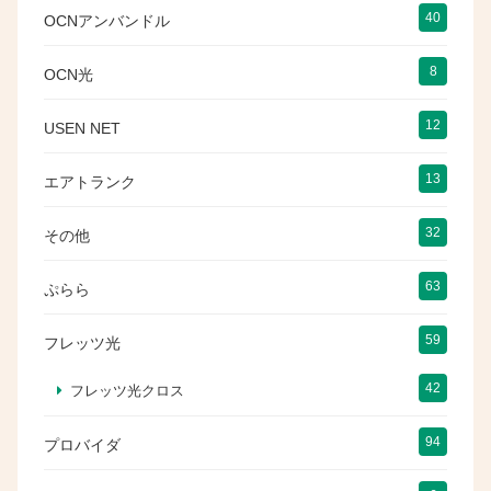
40
OCNアンバンドル
8
OCN光
12
USEN NET
13
エアトランク
32
その他
63
ぷらら
59
フレッツ光
42
フレッツ光クロス
94
プロバイダ