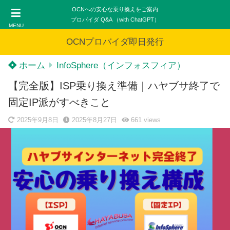
OCNへの安心な乗り換えをご案内
プロバイダ Q&A （with ChatGPT）
MENU
OCNプロバイダ即日発行
ホーム
InfoSphere（インフォスフィア）
【完全版】ISP乗り換え準備｜ハヤブサ終了で
固定IP派がすべきこと
2025年9月8日
2025年8月27日
661
views