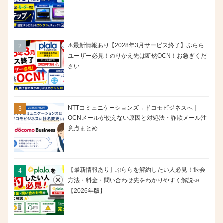
⚠️最新情報あり【2028年3月サービス終了】ぷらら
ユーザー必見！のりかえ先は断然OCN！お急ぎくだ
さい
NTTコミュニケーションズ→ドコモビジネスへ｜
OCNメールが使えない原因と対処法・詐欺メール注
意点まとめ
【最新情報あり】ぷららを解約したい人必見！退会
方法・料金・問い合わせ先をわかりやすく解説📣
【2026年版】