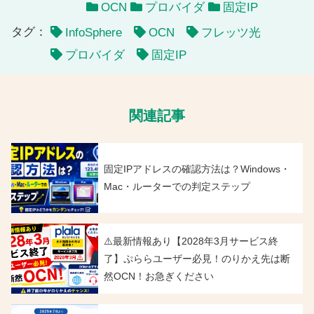
OCN
プロバイダ
固定IP
タグ：
InfoSphere
OCN
フレッツ光
プロバイダ
固定IP
関連記事
固定IPアドレスの確認方法は？Windows・
Mac・ルーターでの判定ステップ
⚠️最新情報あり【2028年3月サービス終
了】ぷららユーザー必見！のりかえ先は断
然OCN！お急ぎください