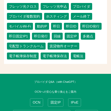
フレッツ光クロス
フレッツ光申込
プロバイダ
プロバイダ複数契約
ホスティング
メール終了
モバイルWi-Fi
動的IP
即日
即日ID
即日ID発行
即日固定IP1
即日発行
回線
固定IP
多拠点
宅配型トランクルーム
賃貸物件オーナー
電子帳簿保存制度
電子帳簿保存法
電帳法
プロバイダ Q&A （with ChatGPT）
OCNへの安心な乗り換えをご案内
OCN
固定IP
IPoE