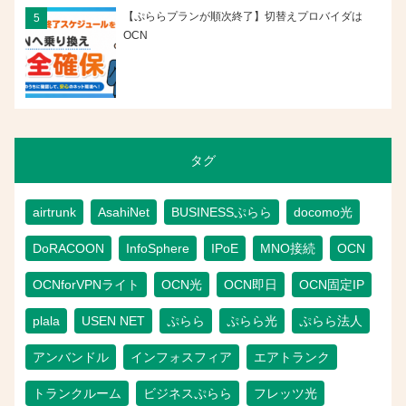
【ぷららプランが順次終了】切替えプロバイダは
OCN
タグ
airtrunk
AsahiNet
BUSINESSぷらら
docomo光
DoRACOON
InfoSphere
IPoE
MNO接続
OCN
OCNforVPNライト
OCN光
OCN即日
OCN固定IP
plala
USEN NET
ぷらら
ぷらら光
ぷらら法人
アンバンドル
インフォスフィア
エアトランク
トランクルーム
ビジネスぷらら
フレッツ光