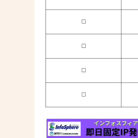
☐
☐
☐
☐