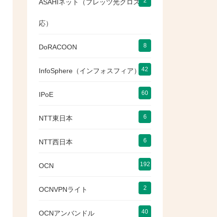
2
ASAHIネット（フレッツ光クロス対
応）
8
DoRACOON
42
InfoSphere（インフォスフィア）
60
IPoE
6
NTT東日本
6
NTT西日本
192
OCN
2
OCNVPNライト
40
OCNアンバンドル