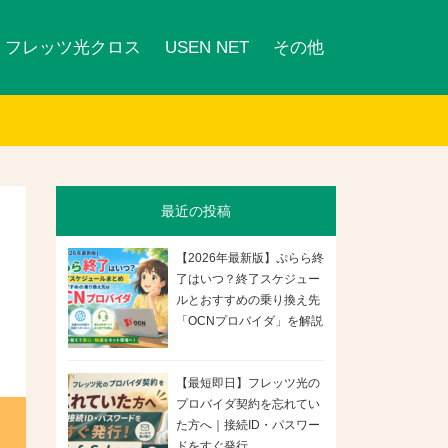
フレッツ光クロス
USEN NET
その他
最近の投稿
【2026年最新版】ぷらら終
了はいつ？終了スケジュー
ルとおすすめの乗り換え先
「OCNプロバイダ」を解説
【最短即日】フレッツ光の
プロバイダ契約を忘れてい
た方へ｜接続ID・パスワー
ドをすぐ発行