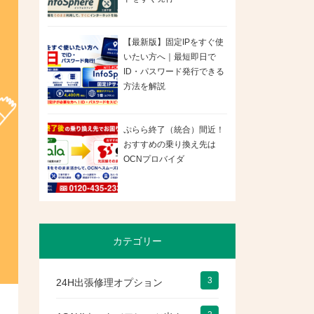
【最新版】固定IPをすぐ使
いたい方へ｜最短即日で
ID・パスワード発行できる
方法を解説
ぷらら終了（統合）間近！
おすすめの乗り換え先は
OCNプロバイダ
カテゴリー
3
24H出張修理オプション