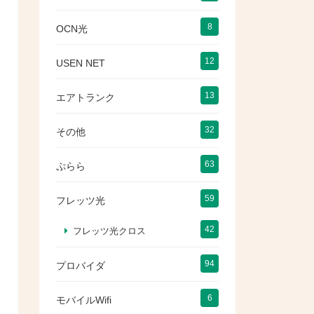
8
OCN光
12
USEN NET
13
エアトランク
32
その他
63
ぷらら
59
フレッツ光
42
フレッツ光クロス
94
プロバイダ
6
モバイルWifi