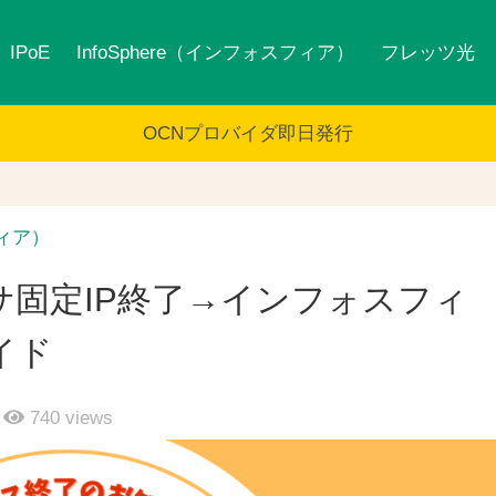
IPoE
InfoSphere（インフォスフィア）
フレッツ光
OCNプロバイダ即日発行
フィア）
サ固定IP終了→インフォスフィ
イド
740
views