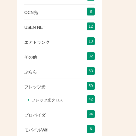
8
OCN光
12
USEN NET
13
エアトランク
32
その他
63
ぷらら
59
フレッツ光
42
フレッツ光クロス
94
プロバイダ
6
モバイルWifi