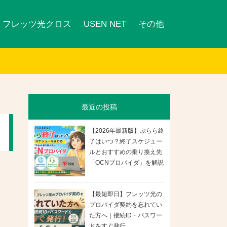
フレッツ光クロス
USEN NET
その他
最近の投稿
【2026年最新版】ぷらら終
了はいつ？終了スケジュー
ルとおすすめの乗り換え先
「OCNプロバイダ」を解説
【最短即日】フレッツ光の
プロバイダ契約を忘れてい
た方へ｜接続ID・パスワー
ドをすぐ発行