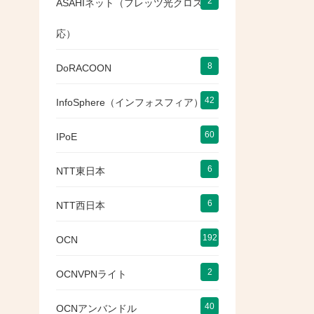
2
ASAHIネット（フレッツ光クロス対
応）
8
DoRACOON
42
InfoSphere（インフォスフィア）
60
IPoE
6
NTT東日本
6
NTT西日本
192
OCN
2
OCNVPNライト
40
OCNアンバンドル