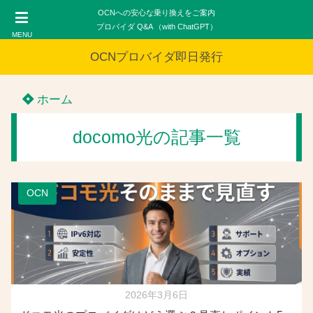
OCNへの安心な乗り換えをご案内
プロバイダ Q&A （with ChatGPT）
MENU
OCNプロバイダ即日発行
ホーム
docomo光の記事一覧
OCN
2026年3月6日