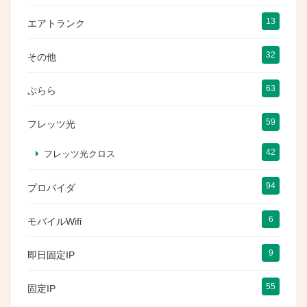
13
エアトランク
32
その他
63
ぷらら
59
フレッツ光
42
フレッツ光クロス
94
プロバイダ
6
モバイルWifi
9
即日固定IP
55
固定IP