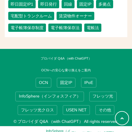
即日固定IP1
即日発行
回線
固定IP
多拠点
宅配型トランクルーム
賃貸物件オーナー
電子帳簿保存制度
電子帳簿保存法
電帳法
プロバイダ Q&A （with ChatGPT）
OCNへの安心な乗り換えをご案内
OCN
固定IP
IPoE
InfoSphere（インフォスフィア）
フレッツ光
フレッツ光クロス
USEN NET
その他
© プロバイダ Q&A （with ChatGPT） All rights reserved.
InfoSphere（イ