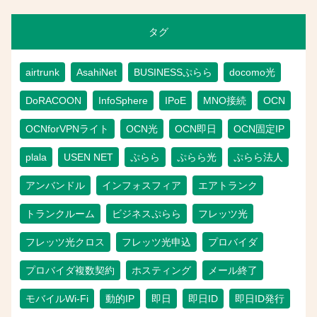
タグ
airtrunk
AsahiNet
BUSINESSぷらら
docomo光
DoRACOON
InfoSphere
IPoE
MNO接続
OCN
OCNforVPNライト
OCN光
OCN即日
OCN固定IP
plala
USEN NET
ぷらら
ぷらら光
ぷらら法人
アンバンドル
インフォスフィア
エアトランク
トランクルーム
ビジネスぷらら
フレッツ光
フレッツ光クロス
フレッツ光申込
プロバイダ
プロバイダ複数契約
ホスティング
メール終了
モバイルWi-Fi
動的IP
即日
即日ID
即日ID発行