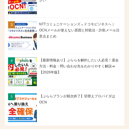
さい
NTTコミュニケーションズ→ドコモビジネスへ｜
OCNメールが使えない原因と対処法・詐欺メール注
意点まとめ
【最新情報あり】ぷららを解約したい人必見！退会
方法・料金・問い合わせ先をわかりやすく解説📣
【2026年版】
【ぷららプランが順次終了】切替えプロバイダは
OCN