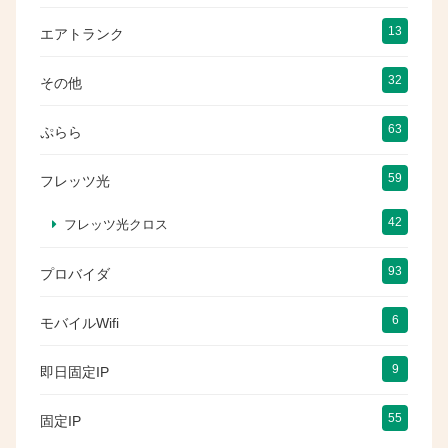
13
エアトランク
32
その他
63
ぷらら
59
フレッツ光
42
フレッツ光クロス
93
プロバイダ
6
モバイルWifi
9
即日固定IP
55
固定IP