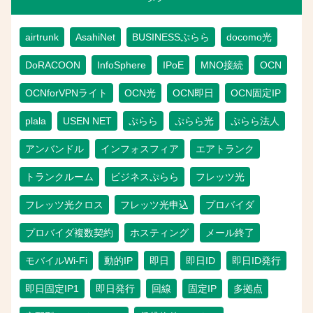
airtrunk
AsahiNet
BUSINESSぷらら
docomo光
DoRACOON
InfoSphere
IPoE
MNO接続
OCN
OCNforVPNライト
OCN光
OCN即日
OCN固定IP
plala
USEN NET
ぷらら
ぷらら光
ぷらら法人
アンバンドル
インフォスフィア
エアトランク
トランクルーム
ビジネスぷらら
フレッツ光
フレッツ光クロス
フレッツ光申込
プロバイダ
プロバイダ複数契約
ホスティング
メール終了
モバイルWi-Fi
動的IP
即日
即日ID
即日ID発行
即日固定IP1
即日発行
回線
固定IP
多拠点