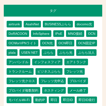
タグ
airtrunk
AsahiNet
BUSINESSぷらら
docomo光
DoRACOON
InfoSphere
IPoE
MNO接続
OCN
OCNforVPNライト
OCN光
OCN即日
OCN固定IP
plala
USEN NET
ぷらら
ぷらら光
ぷらら法人
アンバンドル
インフォスフィア
エアトランク
トランクルーム
ビジネスぷらら
フレッツ光
フレッツ光クロス
フレッツ光申込
プロバイダ
プロバイダ複数契約
ホスティング
メール終了
モバイルWi-Fi
動的IP
即日
即日ID
即日ID発行