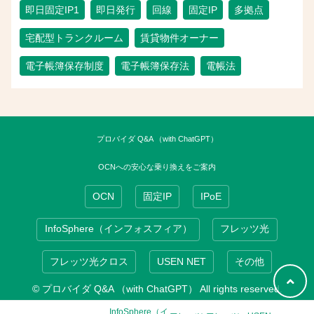
即日固定IP1
即日発行
回線
固定IP
多拠点
宅配型トランクルーム
賃貸物件オーナー
電子帳簿保存制度
電子帳簿保存法
電帳法
プロバイダ Q&A （with ChatGPT）
OCNへの安心な乗り換えをご案内
OCN
固定IP
IPoE
InfoSphere（インフォスフィア）
フレッツ光
フレッツ光クロス
USEN NET
その他
© プロバイダ Q&A （with ChatGPT） All rights reserved.
InfoSphere（イ