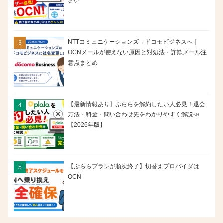
さい
NTTコミュニケーションズ→ドコモビジネスへ｜
OCNメールが使えない原因と対処法・詐欺メール注
意点まとめ
【最新情報あり】ぷららを解約したい人必見！退会
方法・料金・問い合わせ先をわかりやすく解説📣
【2026年版】
【ぷららプランが順次終了】切替えプロバイダは
OCN