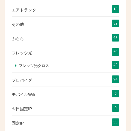
13
エアトランク
32
その他
63
ぷらら
59
フレッツ光
42
フレッツ光クロス
94
プロバイダ
6
モバイルWifi
9
即日固定IP
55
固定IP