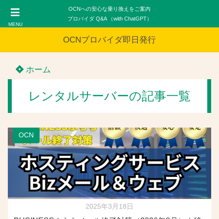
OCNへの安心な乗り換えをご案内
プロバイダ Q&A （with ChatGPT）
MENU
OCNプロバイダ即日発行
ホーム
レンタルサーバーの記事一覧
OCN
2025年3月18日