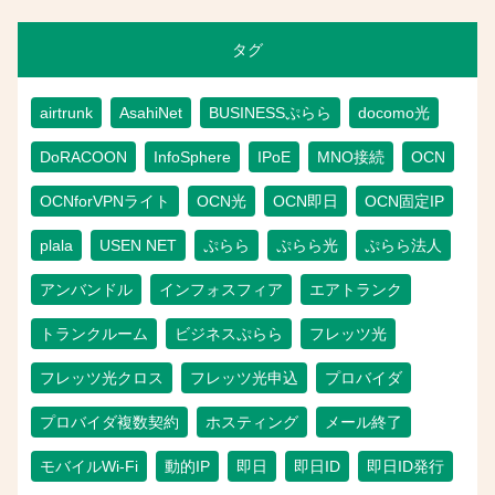
タグ
airtrunk
AsahiNet
BUSINESSぷらら
docomo光
DoRACOON
InfoSphere
IPoE
MNO接続
OCN
OCNforVPNライト
OCN光
OCN即日
OCN固定IP
plala
USEN NET
ぷらら
ぷらら光
ぷらら法人
アンバンドル
インフォスフィア
エアトランク
トランクルーム
ビジネスぷらら
フレッツ光
フレッツ光クロス
フレッツ光申込
プロバイダ
プロバイダ複数契約
ホスティング
メール終了
モバイルWi-Fi
動的IP
即日
即日ID
即日ID発行