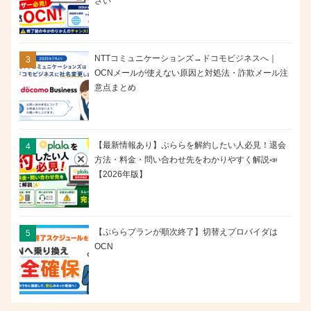
さい
NTTコミュニケーションズ→ドコモビジネスへ｜
OCNメールが使えない原因と対処法・詐欺メール注
意点まとめ
【最新情報あり】ぷららを解約したい人必見！退会
方法・料金・問い合わせ先をわかりやすく解説📣
【2026年版】
【ぷららプランが順次終了】切替えプロバイダは
OCN