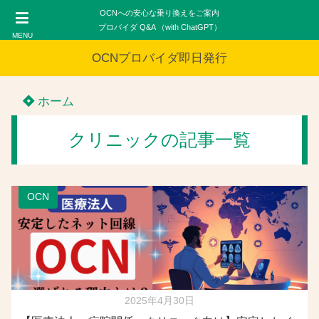
OCNへの安心な乗り換えをご案内
プロバイダ Q&A （with ChatGPT）
MENU
OCNプロバイダ即日発行
ホーム
クリニックの記事一覧
OCN
2025年4月30日