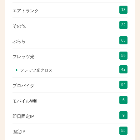
13
エアトランク
32
その他
63
ぷらら
59
フレッツ光
42
フレッツ光クロス
94
プロバイダ
6
モバイルWifi
9
即日固定IP
55
固定IP