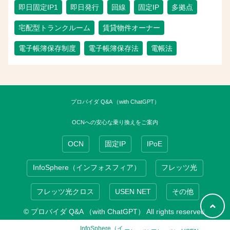
即日固定IP1
即日発行
回線
固定IP
多拠点
宅配型トランクルーム
賃貸物件オーナー
電子帳簿保存制度
電子帳簿保存法
電帳法
プロバイダ Q&A （with ChatGPT）
OCNへの安心な乗り換えをご案内
OCN
固定IP
IPoE
InfoSphere（インフォスフィア）
フレッツ光
フレッツ光クロス
USEN NET
その他
© プロバイダ Q&A （with ChatGPT） All rights reserved.
InfoSphere（イ