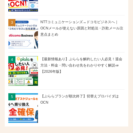
NTTコミュニケーションズ→ドコモビジネスへ｜
OCNメールが使えない原因と対処法・詐欺メール注
意点まとめ
【最新情報あり】ぷららを解約したい人必見！退会
方法・料金・問い合わせ先をわかりやすく解説📣
【2026年版】
【ぷららプランが順次終了】切替えプロバイダは
OCN