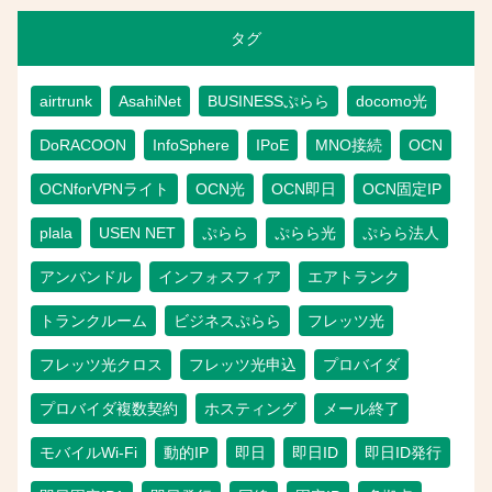
タグ
airtrunk
AsahiNet
BUSINESSぷらら
docomo光
DoRACOON
InfoSphere
IPoE
MNO接続
OCN
OCNforVPNライト
OCN光
OCN即日
OCN固定IP
plala
USEN NET
ぷらら
ぷらら光
ぷらら法人
アンバンドル
インフォスフィア
エアトランク
トランクルーム
ビジネスぷらら
フレッツ光
フレッツ光クロス
フレッツ光申込
プロバイダ
プロバイダ複数契約
ホスティング
メール終了
モバイルWi-Fi
動的IP
即日
即日ID
即日ID発行