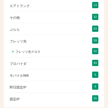
13
エアトランク
32
その他
63
ぷらら
59
フレッツ光
42
フレッツ光クロス
94
プロバイダ
6
モバイルWifi
9
即日固定IP
55
固定IP