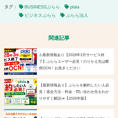
タグ：
BUSINESSぷらら
plala
ビジネスぷらら
ぷらら法人
関連記事
⚠️最新情報あり【2028年3月サービス終
了】ぷららユーザー必見！のりかえ先は断
然OCN！お急ぎください
【最新情報あり】ぷららを解約したい人必
見！退会方法・料金・問い合わせ先をわか
りやすく解説📣【2026年版】