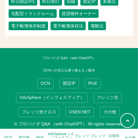
即日固定IP1
即日発行
回線
固定IP
多拠点
宅配型トランクルーム
賃貸物件オーナー
電子帳簿保存制度
電子帳簿保存法
電帳法
プロバイダ Q&A （with ChatGPT）
OCNへの安心な乗り換えをご案内
OCN
固定IP
IPoE
InfoSphere（インフォスフィア）
フレッツ光
フレッツ光クロス
USEN NET
その他
© プロバイダ Q&A （with ChatGPT） All rights reserved.
InfoSphere（イ
フレッツ
フレッツ
USEN
OCN
固定IP
IPoE
ンフォスフィ
その他