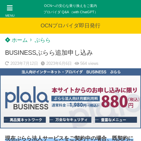
OCNへの安心な乗り換えをご案内
プロバイダ Q&A （with ChatGPT）
MENU
OCNプロバイダ即日発行
ホーム
ぷらら
BUSINESSぷらら追加申し込み
2023年7月12日
2023年6月6日
564
views
現在ぷらら法人サービスをご契約中の場合、既契約に