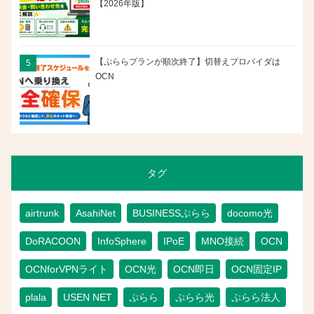
【2026年版】
【ぷららプランが順次終了】切替えプロバイダは
OCN
タグ
airtrunk
AsahiNet
BUSINESSぷらら
docomo光
DoRACOON
InfoSphere
IPoE
MNO接続
OCN
OCNforVPNライト
OCN光
OCN即日
OCN固定IP
plala
USEN NET
ぷらら
ぷらら光
ぷらら法人