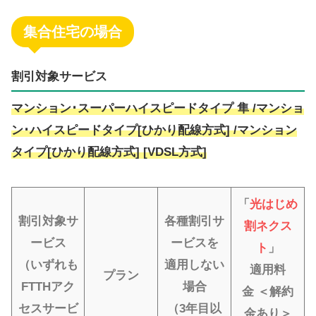
集合住宅の場合
割引対象サービス
マンション･スーパーハイスピードタイプ 隼 /マンショ
ン･ハイスピードタイプ[ひかり配線方式] /マンション
タイプ[ひかり配線方式] [VDSL方式]
「
光はじめ
割引対象サ
各種割引サ
割ネクス
ービス
ービスを
ト
」
（いずれも
適用しない
適用料
プラン
FTTHアク
場合
金
＜解約
セスサービ
（3年目以
金あり＞