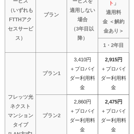
ービス
ービスを
ト
」
（いずれも
適用しない
適用料
プラン
FTTHアク
場合
金
＜解約
セスサービ
（3年目以
金あり＞
ス）
降）
1・2年目
3,410円
2,915円
＋プロバイ
＋プロバイ
プラン1
ダー利用料
ダー利用料
金
金
フレッツ光
2,860円
2,475円
ネクスト
＋プロバイ
＋プロバイ
マンション
プラン2
ダー利用料
ダー利用料
タイプ
金
金