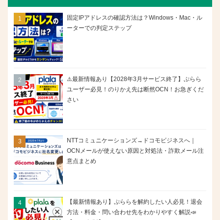
固定IPアドレスの確認方法は？Windows・Mac・ル
ーターでの判定ステップ
⚠️最新情報あり【2028年3月サービス終了】ぷらら
ユーザー必見！のりかえ先は断然OCN！お急ぎくだ
さい
NTTコミュニケーションズ→ドコモビジネスへ｜
OCNメールが使えない原因と対処法・詐欺メール注
意点まとめ
【最新情報あり】ぷららを解約したい人必見！退会
方法・料金・問い合わせ先をわかりやすく解説📣