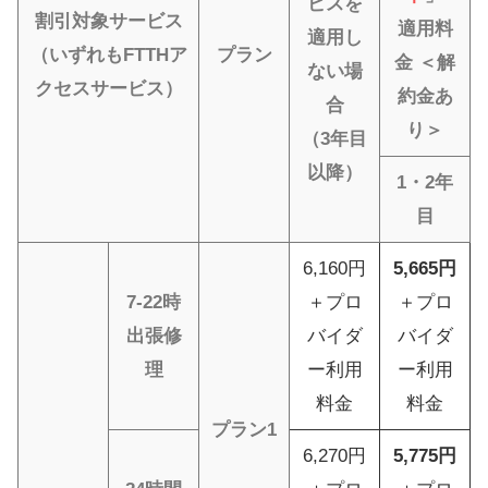
ビスを
割引対象サービス
適用料
適用し
（いずれもFTTHア
プラン
金
＜解
ない場
クセスサービス）
約金あ
合
り＞
（3年目
以降）
1・2年
目
6,160円
5,665円
7-22時
＋プロ
＋プロ
出張修
バイダ
バイダ
理
ー利用
ー利用
料金
料金
プラン1
6,270円
5,775円