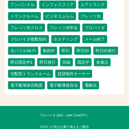
アンバンドル
インフォスフィア
エアトランク
トランクルーム
ビジネスぷらら
フレッツ光
フレッツ光クロス
フレッツ光申込
プロバイダ
プロバイダ複数契約
ホスティング
メール終了
モバイルWi-Fi
動的IP
即日
即日ID
即日ID発行
即日固定IP1
即日発行
回線
固定IP
多拠点
宅配型トランクルーム
賃貸物件オーナー
電子帳簿保存制度
電子帳簿保存法
電帳法
プロバイダ Q&A （with ChatGPT）
OCNへの安心な乗り換えをご案内