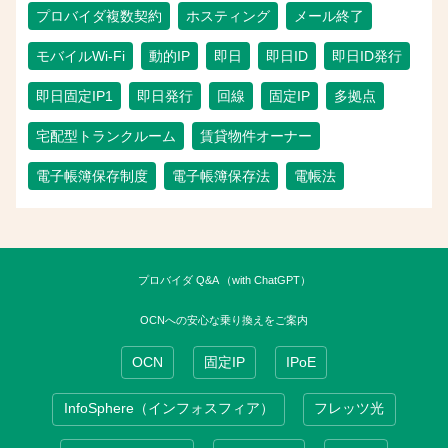
プロバイダ複数契約
ホスティング
メール終了
モバイルWi-Fi
動的IP
即日
即日ID
即日ID発行
即日固定IP1
即日発行
回線
固定IP
多拠点
宅配型トランクルーム
賃貸物件オーナー
電子帳簿保存制度
電子帳簿保存法
電帳法
プロバイダ Q&A （with ChatGPT）
OCNへの安心な乗り換えをご案内
OCN
固定IP
IPoE
InfoSphere（インフォスフィア）
フレッツ光