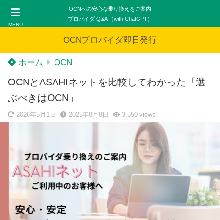
OCNへの安心な乗り換えをご案内
プロバイダ Q&A （with ChatGPT）
MENU
OCNプロバイダ即日発行
ホーム
OCN
OCNとASAHIネットを比較してわかった「選
ぶべきはOCN」
2026年5月1日
2025年8月8日
3,550
views