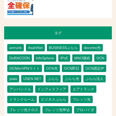
タグ
airtrunk
AsahiNet
BUSINESSぷらら
docomo光
DoRACOON
InfoSphere
IPoE
MNO接続
OCN
OCNforVPNライト
OCN光
OCN即日
OCN固定IP
plala
USEN NET
ぷらら
ぷらら光
ぷらら法人
アンバンドル
インフォスフィア
エアトランク
トランクルーム
ビジネスぷらら
フレッツ光
フレッツ光クロス
フレッツ光申込
プロバイダ