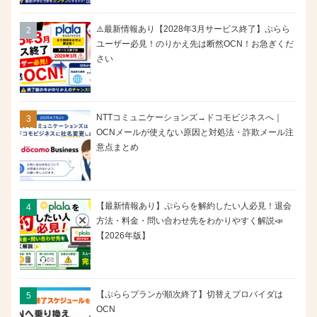
⚠️最新情報あり【2028年3月サービス終了】ぷらら
ユーザー必見！のりかえ先は断然OCN！お急ぎくだ
さい
NTTコミュニケーションズ→ドコモビジネスへ｜
OCNメールが使えない原因と対処法・詐欺メール注
意点まとめ
【最新情報あり】ぷららを解約したい人必見！退会
方法・料金・問い合わせ先をわかりやすく解説📣
【2026年版】
【ぷららプランが順次終了】切替えプロバイダは
OCN