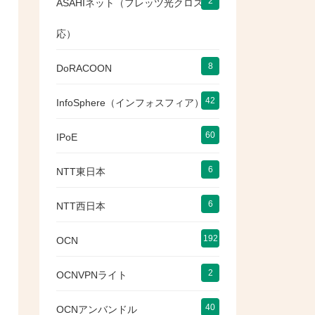
2
ASAHIネット（フレッツ光クロス対
応）
8
DoRACOON
42
InfoSphere（インフォスフィア）
60
IPoE
6
NTT東日本
6
NTT西日本
192
OCN
2
OCNVPNライト
40
OCNアンバンドル