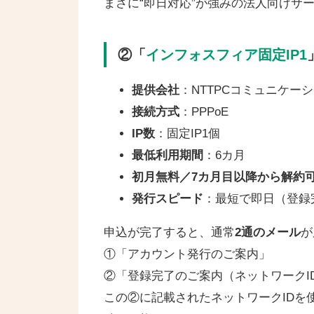
まさに“即日対応”が強みの法人向けサ
②「
インフォスフィア固定IP1
提供会社
：NTTPCコミュニケー
接続方式
：PPPoE
IP数
：固定IP1個
最低利用期間
：6カ月
初月無料／7カ月目以降から解約
発行スピード
：最短で即日（登録
申込が完了すると、通常
2通のメール
が
①「アカウント発行のご案内」
②「登録完了のご案内（ネットワークI
この②に記載されたネットワークIDを使