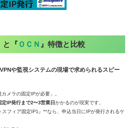
』と『
ＯＣＮ
』特徴と比較
VPNや監視システムの現場で求められるスピー
視カメラの固定IPが必要」。
固定IP発行まで2〜3営業日
かかるのが現実です。
ォスフィア固定IP1』**なら、申込当日にIPが発行されるケ