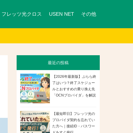
フレッツ光クロス
USEN NET
その他
最近の投稿
【2026年最新版】ぷらら終
了はいつ？終了スケジュー
ルとおすすめの乗り換え先
「OCNプロバイダ」を解説
【最短即日】フレッツ光の
プロバイダ契約を忘れてい
た方へ｜接続ID・パスワー
ドをすぐ発行