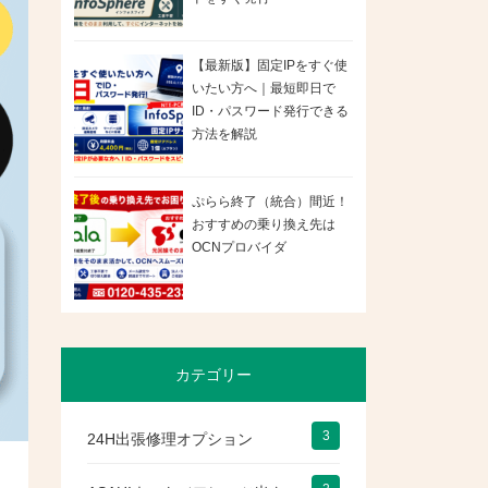
【最新版】固定IPをすぐ使
いたい方へ｜最短即日で
ID・パスワード発行できる
方法を解説
ぷらら終了（統合）間近！
おすすめの乗り換え先は
OCNプロバイダ
カテゴリー
3
24H出張修理オプション