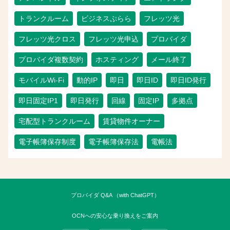
トランクルーム
ビジネスぷらら
フレッツ光
フレッツ光クロス
フレッツ光申込
プロバイダ
プロバイダ複数契約
ホスティング
メール終了
モバイルWi-Fi
動的IP
即日
即日ID
即日ID発行
即日固定IP1
即日発行
回線
固定IP
多拠点
宅配型トランクルーム
賃貸物件オーナー
電子帳簿保存制度
電子帳簿保存法
電帳法
プロバイダ Q&A （with ChatGPT）
OCNへの安心な乗り換えをご案内