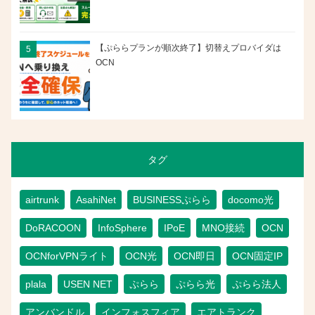
【ぷららプランが順次終了】切替えプロバイダは
OCN
タグ
airtrunk
AsahiNet
BUSINESSぷらら
docomo光
DoRACOON
InfoSphere
IPoE
MNO接続
OCN
OCNforVPNライト
OCN光
OCN即日
OCN固定IP
plala
USEN NET
ぷらら
ぷらら光
ぷらら法人
アンバンドル
インフォスフィア
エアトランク