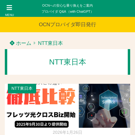
OCNへの安心な乗り換えをご案内
プロバイダ Q&A （with ChatGPT）
MENU
OCNプロバイダ即日発行
ホーム
NTT東日本
NTT東日本
NTT東日本
2026年1月26日