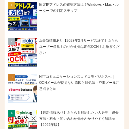
固定IPアドレスの確認方法は？Windows・Mac・ル
ーターでの判定ステップ
⚠️最新情報あり【2028年3月サービス終了】ぷらら
ユーザー必見！のりかえ先は断然OCN！お急ぎくだ
さい
NTTコミュニケーションズ→ドコモビジネスへ｜
OCNメールが使えない原因と対処法・詐欺メール注
意点まとめ
【最新情報あり】ぷららを解約したい人必見！退会
方法・料金・問い合わせ先をわかりやすく解説📣
【2026年版】