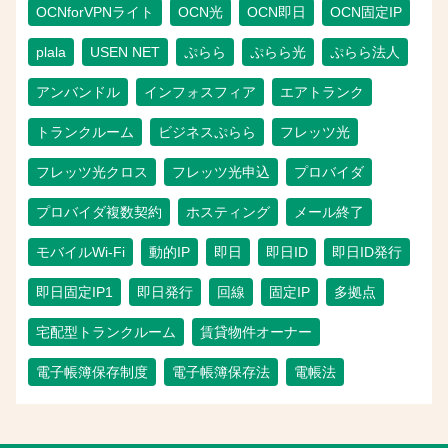
OCNforVPNライト
OCN光
OCN即日
OCN固定IP
plala
USEN NET
ぷらら
ぷらら光
ぷらら法人
アンバンドル
インフォスフィア
エアトランク
トランクルーム
ビジネスぷらら
フレッツ光
フレッツ光クロス
フレッツ光申込
プロバイダ
プロバイダ複数契約
ホスティング
メール終了
モバイルWi-Fi
動的IP
即日
即日ID
即日ID発行
即日固定IP1
即日発行
回線
固定IP
多拠点
宅配型トランクルーム
賃貸物件オーナー
電子帳簿保存制度
電子帳簿保存法
電帳法