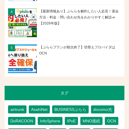
【最新情報あり】ぷららを解約したい人必見！退会
方法・料金・問い合わせ先をわかりやすく解説📣
【2026年版】
【ぷららプランが順次終了】切替えプロバイダは
OCN
タグ
airtrunk
AsahiNet
BUSINESSぷらら
docomo光
DoRACOON
InfoSphere
IPoE
MNO接続
OCN