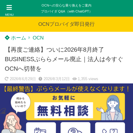
OCNへの安心な乗り換えをご案内
プロバイダ Q&A （with ChatGPT）
MENU
OCNプロバイダ即日発行
ホーム
OCN
【再度ご連絡】ついに2026年8月終了
BUSINESSぷららメール廃止｜法人は今すぐ
OCNへ切替を
2026年6月29日
2026年3月12日
1,355
views