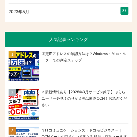
37
2023年5月
人気記事ランキング
固定IPアドレスの確認方法は？Windows・Mac・ル
ーターでの判定ステップ
⚠️最新情報あり【2028年3月サービス終了】ぷらら
ユーザー必見！のりかえ先は断然OCN！お急ぎくだ
さい
NTTコミュニケーションズ→ドコモビジネスへ｜
OCNメールが使えない原因と対処法・詐欺メール注