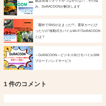
建設現場でネットがつながらない…その悩
み、DoRACOONが解決します
「圏外でSNSが止まった!?」選挙カーにぴ
ったりの“移動式モバイルWi-Fi”DoRACOON
とは？
～DoRACOON～ビジネス向けモバイルSIM
ブロードバンドサービス
1 件のコメント