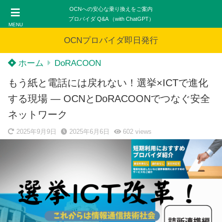
OCNへの安心な乗り換えをご案内
プロバイダ Q&A （with ChatGPT）
MENU
OCNプロバイダ即日発行
ホーム
DoRACOON
もう紙と電話には戻れない！選挙×ICTで進化
する現場 ― OCNとDoRACOONでつなぐ安全
ネットワーク
2025年9月9日
2025年6月6日
602
views