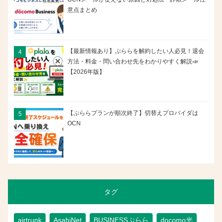
意点まとめ
【最新情報あり】ぷららを解約したい人必見！退会
方法・料金・問い合わせ先をわかりやすく解説📣
【2026年版】
【ぷららプランが順次終了】切替えプロバイダは
OCN
タグ
airtrunk
AsahiNet
BUSINESSぷらら
docomo光