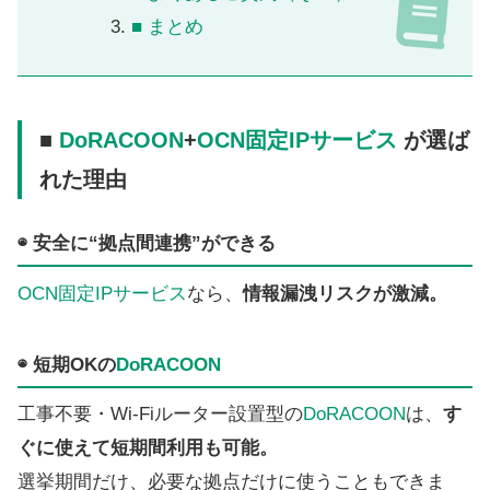
■ まとめ
■
DoRACOON
+
OCN固定IPサービス
が選ば
れた理由
◉ 安全に“拠点間連携”ができる
OCN固定IPサービス
なら、
情報漏洩リスクが激減。
◉ 短期OKの
DoRACOON
工事不要・Wi-Fiルーター設置型の
DoRACOON
は、
す
ぐに使えて短期間利用も可能。
選挙期間だけ、必要な拠点だけに使うこともできま