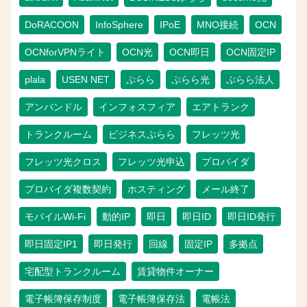
DoRACOON
InfoSphere
IPoE
MNO接続
OCN
OCNforVPNライト
OCN光
OCN即日
OCN固定IP
plala
USEN NET
ぷらら
ぷらら光
ぷらら法人
アンバンドル
インフォスフィア
エアトランク
トランクルーム
ビジネスぷらら
フレッツ光
フレッツ光クロス
フレッツ光申込
プロバイダ
プロバイダ複数契約
ホスティング
メール終了
モバイルWi-Fi
動的IP
即日
即日ID
即日ID発行
即日固定IP1
即日発行
回線
固定IP
多拠点
宅配型トランクルーム
賃貸物件オーナー
電子帳簿保存制度
電子帳簿保存法
電帳法